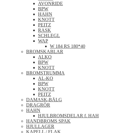
AVONRIDE
BPW
HAHN
KNOTT
PEITZ
RASK
SCHLEGL
WAP
W 184 RS 180*40
BROMSKABLAR
ALKO
BPW
KNOTT
BROMSTRUMMA
AL-KO
BPW
KNOTT
PEITZ
DAMASK-BÄLG
DRAGRÖR
HAHN
HJULBROMSDELAR f. HAH
HANDBROMS SPAK
HJULLAGER
KAPELL / FLAK