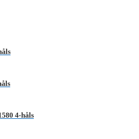
åls
åls
580 4-håls