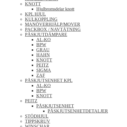
KNOTT
Hjulbromsdelar knott
KPL HJUL
KULKOPPLING
MANÖVERHJÄLP/MOVER
PACKBOX / NAVTÄTNING
PÅSKJUTDÄMPARE
AL-KO
BPW
GRAU
HAHN
KNOTT
PEITZ
SIGMA
ZAF
PÅSKJUTSENHET KPL
AL-KO
BPW
KNOTT
PEITZ
PÅSKJUTSENHET
PÅSKJUTSENHETDETALJER
STÖDHJUL
TIPPSKRUV
WINSCHAR