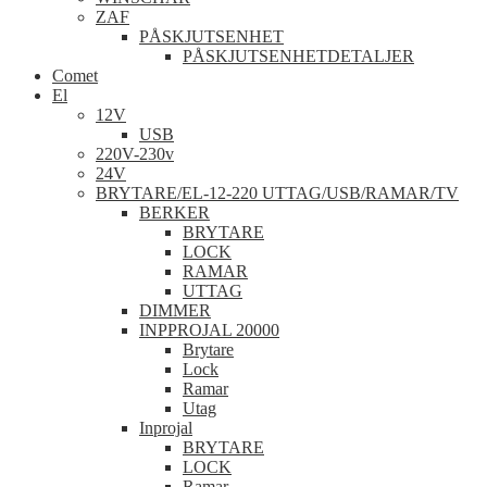
ZAF
PÅSKJUTSENHET
PÅSKJUTSENHETDETALJER
Comet
El
12V
USB
220V-230v
24V
BRYTARE/EL-12-220 UTTAG/USB/RAMAR/TV
BERKER
BRYTARE
LOCK
RAMAR
UTTAG
DIMMER
INPPROJAL 20000
Brytare
Lock
Ramar
Utag
Inprojal
BRYTARE
LOCK
Ramar