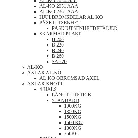
AL-KO 2050/2051
AL-KO 2051 AAA
AL-KO 2361 AAA
HJULBROMSDELAR AL-KO
PÅSKJUTSENHET
PÅSKJUTSENHETDETALJER
SKÄRMAR PLAST
B 200
B 220
B 240
B 260
SA 220
AL-KO
AXLAR AL-KO
AL-KO OBROMSAD AXEL
AXLAR KNOTT
4-HÅLS
LÅNGT UTSTICK
STANDARD
1000KG
1350KG
1500KG
1600 KG
1800KG
750KG