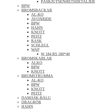
PÅSKJUTSENHETSDETALJER
BPW
BROMSBACKAR
AL-KO
AVONRIDE
BPW
HAHN
KNOTT
PEITZ
RASK
SCHLEGL
WAP
W 184 RS 180*40
BROMSKABLAR
ALKO
BPW
KNOTT
BROMSTRUMMA
AL-KO
BPW
KNOTT
PEITZ
DAMASK-BÄLG
DRAGRÖR
HAHN