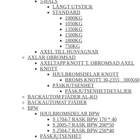
5-HÅLS
LÅNGT UTSTICK
STANDARD
1000KG
1050KG
1350KG
1500KG
1800KG
750KG
AXEL TILL HUSVAGNAR
AXLAR OBROMSAD
AXELTAPP KNOTT T. OBROMSAD AXEL
KNOTT
HJULBROMSDELAR KNOTT
BROMS KNOTT 30-2355 . 300X60
PÅSKJUTSENHET
PÅSKJUTSENHETDETALJER
BACKAUTOM FJÄDER AL-KO
BACKAUTOMAT FJÄDER
BPW
HJULBROMSDELAR BPW
S 1704-7 RASK BPW 170 * 40
S 2005-7 RASK BPW 200*50
S 2504-7 RASK BPW 250*40
PÅSKJUTSENHET