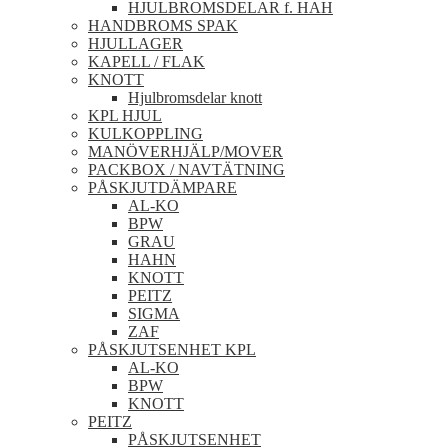
HJULBROMSDELAR f. HAH
HANDBROMS SPAK
HJULLAGER
KAPELL / FLAK
KNOTT
Hjulbromsdelar knott
KPL HJUL
KULKOPPLING
MANÖVERHJÄLP/MOVER
PACKBOX / NAVTÄTNING
PÅSKJUTDÄMPARE
AL-KO
BPW
GRAU
HAHN
KNOTT
PEITZ
SIGMA
ZAF
PÅSKJUTSENHET KPL
AL-KO
BPW
KNOTT
PEITZ
PÅSKJUTSENHET