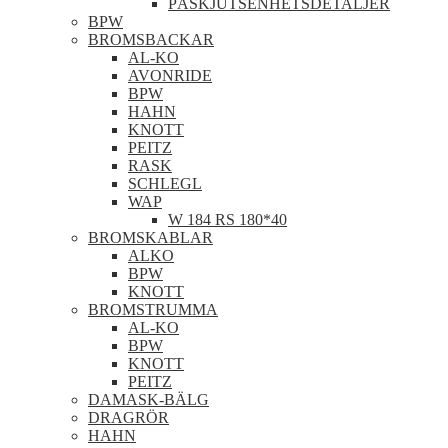
PÅSKJUTSENHETSDETALJER
BPW
BROMSBACKAR
AL-KO
AVONRIDE
BPW
HAHN
KNOTT
PEITZ
RASK
SCHLEGL
WAP
W 184 RS 180*40
BROMSKABLAR
ALKO
BPW
KNOTT
BROMSTRUMMA
AL-KO
BPW
KNOTT
PEITZ
DAMASK-BÄLG
DRAGRÖR
HAHN