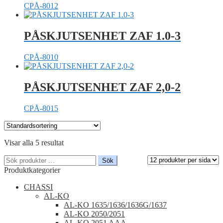
CPÅ-8012
PÅSKJUTSENHET ZAF 1.0-3
CPÅ-8010
PÅSKJUTSENHET ZAF 2,0-2
CPÅ-8015
Visar alla 5 resultat
Sök
Sök
efter:
Produktkategorier
CHASSI
AL-KO
AL-KO 1635/1636/1636G/1637
AL-KO 2050/2051
AL-KO 2051 AAA