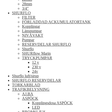
28mm
3/4"
SHURFLO
FILTER
FÖRLADDAD ACKUMULATORTANK
Kopplingar
Länspumpar
NIVÅVAKT
Pumpar
RESERVDELAR SHURFLO
Shurflo
SHURflow Marin
TRYCKPUMPAR
12 v
230 v
24v
Shurflo luft/sirup
SHURFLO RESERVDELAR
TORKARBLAD
TRAFIKBELYSNING
AJ.BA
ASPÖCK
Kopplingsdosa ASPÖCK
LED
BROMSLJUS