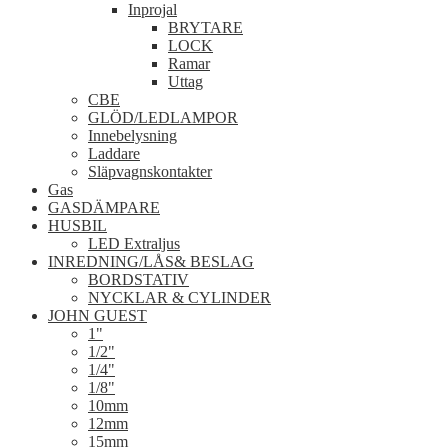
Inprojal
BRYTARE
LOCK
Ramar
Uttag
CBE
GLÖD/LEDLAMPOR
Innebelysning
Laddare
Släpvagnskontakter
Gas
GASDÄMPARE
HUSBIL
LED Extraljus
INREDNING/LÅS& BESLAG
BORDSTATIV
NYCKLAR & CYLINDER
JOHN GUEST
1"
1/2"
1/4"
1/8"
10mm
12mm
15mm