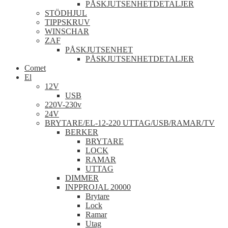
PÅSKJUTSENHETDETALJER
STÖDHJUL
TIPPSKRUV
WINSCHAR
ZAF
PÅSKJUTSENHET
PÅSKJUTSENHETDETALJER
Comet
El
12V
USB
220V-230v
24V
BRYTARE/EL-12-220 UTTAG/USB/RAMAR/TV
BERKER
BRYTARE
LOCK
RAMAR
UTTAG
DIMMER
INPPROJAL 20000
Brytare
Lock
Ramar
Utag