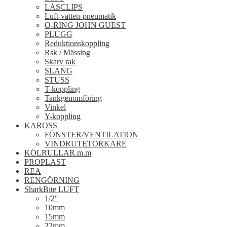
LÅSCLIPS
Luft-vatten-pneumatik
O-RING JOHN GUEST
PLUGG
Reduktionskoppling
Rsk / Mässing
Skarv rak
SLANG
STUSS
T-koppling
Tankgenomföring
Vinkel
Y-koppling
KAROSS
FÖNSTER/VENTILATION
VINDRUTETORKARE
KÖLRULLAR.m.m
PROPLAST
REA
RENGÖRNING
SharkBite LUFT
1/2"
10mm
15mm
22mm