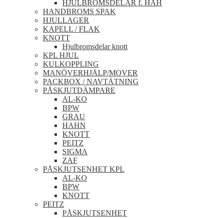
HJULBROMSDELAR f. HAH
HANDBROMS SPAK
HJULLAGER
KAPELL / FLAK
KNOTT
Hjulbromsdelar knott
KPL HJUL
KULKOPPLING
MANÖVERHJÄLP/MOVER
PACKBOX / NAVTÄTNING
PÅSKJUTDÄMPARE
AL-KO
BPW
GRAU
HAHN
KNOTT
PEITZ
SIGMA
ZAF
PÅSKJUTSENHET KPL
AL-KO
BPW
KNOTT
PEITZ
PÅSKJUTSENHET