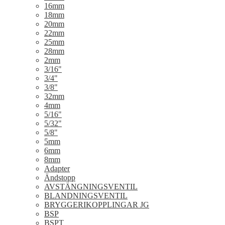
16mm
18mm
20mm
22mm
25mm
28mm
2mm
3/16"
3/4"
3/8"
32mm
4mm
5/16"
5/32"
5/8"
5mm
6mm
8mm
Adapter
Ändstopp
AVSTÄNGNINGSVENTIL
BLANDNINGSVENTIL
BRYGGERIKOPPLINGAR JG
BSP
BSPT