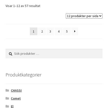
Visar 1–12 av 57 resultat
1
2
3
4
5
Sök
Sök
efter:
Produktkategorier
CHASSI
Comet
El