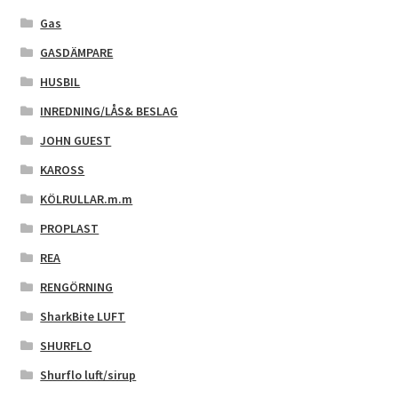
Gas
GASDÄMPARE
HUSBIL
INREDNING/LÅS& BESLAG
JOHN GUEST
KAROSS
KÖLRULLAR.m.m
PROPLAST
REA
RENGÖRNING
SharkBite LUFT
SHURFLO
Shurflo luft/sirup