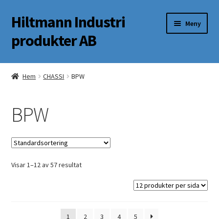
Hiltmann Industri
Hoppa
Hoppa
Meny
till
till
produkter AB
navigering
innehåll
Butik
Hem
CHASSI
BPW
Om oss
BPW
Mitt Konto
Visar 1–12 av 57 resultat
1
2
3
4
5