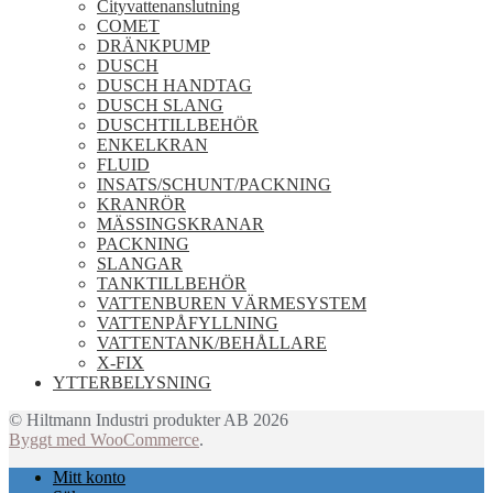
Cityvattenanslutning
COMET
DRÄNKPUMP
DUSCH
DUSCH HANDTAG
DUSCH SLANG
DUSCHTILLBEHÖR
ENKELKRAN
FLUID
INSATS/SCHUNT/PACKNING
KRANRÖR
MÄSSINGSKRANAR
PACKNING
SLANGAR
TANKTILLBEHÖR
VATTENBUREN VÄRMESYSTEM
VATTENPÅFYLLNING
VATTENTANK/BEHÅLLARE
X-FIX
YTTERBELYSNING
© Hiltmann Industri produkter AB 2026
Byggt med WooCommerce
.
Mitt konto