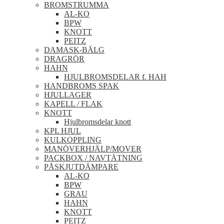
BROMSTRUMMA
AL-KO
BPW
KNOTT
PEITZ
DAMASK-BÄLG
DRAGRÖR
HAHN
HJULBROMSDELAR f. HAH
HANDBROMS SPAK
HJULLAGER
KAPELL / FLAK
KNOTT
Hjulbromsdelar knott
KPL HJUL
KULKOPPLING
MANÖVERHJÄLP/MOVER
PACKBOX / NAVTÄTNING
PÅSKJUTDÄMPARE
AL-KO
BPW
GRAU
HAHN
KNOTT
PEITZ