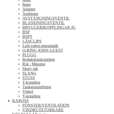
8mm
Adapter
Ändstopp
AVSTÄNGNINGSVENTIL
BLANDNINGSVENTIL
BRYGGERIKOPPLINGAR JG
BSP
BSPT
LÅSCLIPS
Luft-vatten-pneumatik
O-RING JOHN GUEST
PLUGG
Reduktionskoppling
Rsk / Mässing
Skarv rak
SLANG
STUSS
T-koppling
Tankgenomföring
Vinkel
Y-koppling
KAROSS
FÖNSTER/VENTILATION
VINDRUTETORKARE