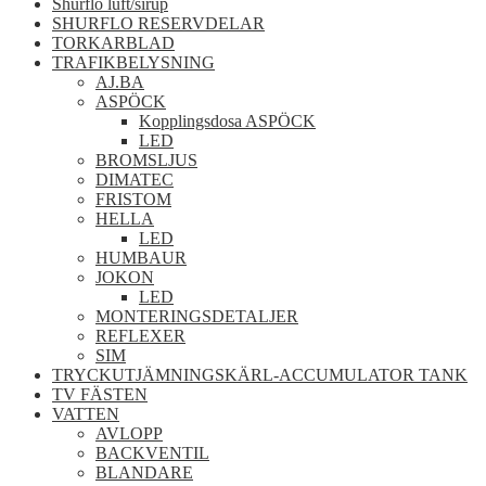
Shurflo luft/sirup
SHURFLO RESERVDELAR
TORKARBLAD
TRAFIKBELYSNING
AJ.BA
ASPÖCK
Kopplingsdosa ASPÖCK
LED
BROMSLJUS
DIMATEC
FRISTOM
HELLA
LED
HUMBAUR
JOKON
LED
MONTERINGSDETALJER
REFLEXER
SIM
TRYCKUTJÄMNINGSKÄRL-ACCUMULATOR TANK
TV FÄSTEN
VATTEN
AVLOPP
BACKVENTIL
BLANDARE