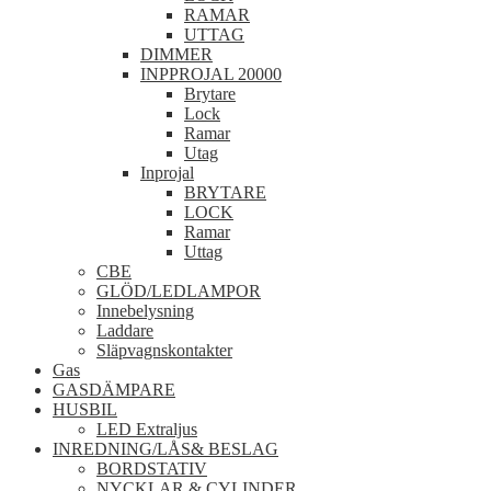
RAMAR
UTTAG
DIMMER
INPPROJAL 20000
Brytare
Lock
Ramar
Utag
Inprojal
BRYTARE
LOCK
Ramar
Uttag
CBE
GLÖD/LEDLAMPOR
Innebelysning
Laddare
Släpvagnskontakter
Gas
GASDÄMPARE
HUSBIL
LED Extraljus
INREDNING/LÅS& BESLAG
BORDSTATIV
NYCKLAR & CYLINDER