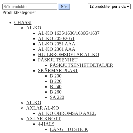
Sök
Sök
efter:
Produktkategorier
CHASSI
AL-KO
AL-KO 1635/1636/1636G/1637
AL-KO 2050/2051
AL-KO 2051 AAA
AL-KO 2361 AAA
HJULBROMSDELAR AL-KO
PÅSKJUTSENHET
PÅSKJUTSENHETDETALJER
SKÄRMAR PLAST
B 200
B 220
B 240
B 260
SA 220
AL-KO
AXLAR AL-KO
AL-KO OBROMSAD AXEL
AXLAR KNOTT
4-HÅLS
LÅNGT UTSTICK