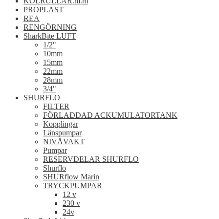
KÖLRULLAR.m.m
PROPLAST
REA
RENGÖRNING
SharkBite LUFT
1/2"
10mm
15mm
22mm
28mm
3/4"
SHURFLO
FILTER
FÖRLADDAD ACKUMULATORTANK
Kopplingar
Länspumpar
NIVÅVAKT
Pumpar
RESERVDELAR SHURFLO
Shurflo
SHURflow Marin
TRYCKPUMPAR
12 v
230 v
24v