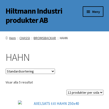
Hiltmann Industri
Hoppa
Hoppa
Meny
till
till
produkter AB
navigering
innehåll
Butik
Hem
CHASSI
BROMSBACKAR
HAHN
Om oss
HAHN
Mitt Konto
Visar alla 5 resultat