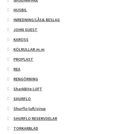
GASDÄMPARE
HUSBIL
INREDNING/LÅS& BESLAG
JOHN GUEST
KAROSS
KÖLRULLAR.m.m
PROPLAST
REA
RENGÖRNING
SharkBite LUFT
SHURFLO
Shurflo luft/sirup
SHURFLO RESERVDELAR
TORKARBLAD