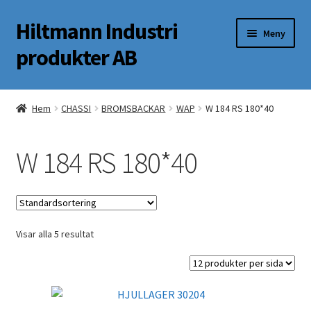
Hiltmann Industri
Hoppa
Hoppa
Meny
till
till
produkter AB
navigering
innehåll
Butik
Hem
CHASSI
BROMSBACKAR
WAP
W 184 RS 180*40
Om oss
W 184 RS 180*40
Mitt Konto
Visar alla 5 resultat