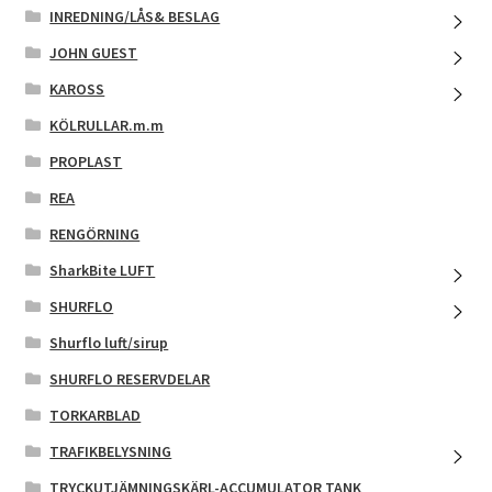
INREDNING/LÅS& BESLAG
JOHN GUEST
KAROSS
KÖLRULLAR.m.m
PROPLAST
REA
RENGÖRNING
SharkBite LUFT
SHURFLO
Shurflo luft/sirup
SHURFLO RESERVDELAR
TORKARBLAD
TRAFIKBELYSNING
TRYCKUTJÄMNINGSKÄRL-ACCUMULATOR TANK