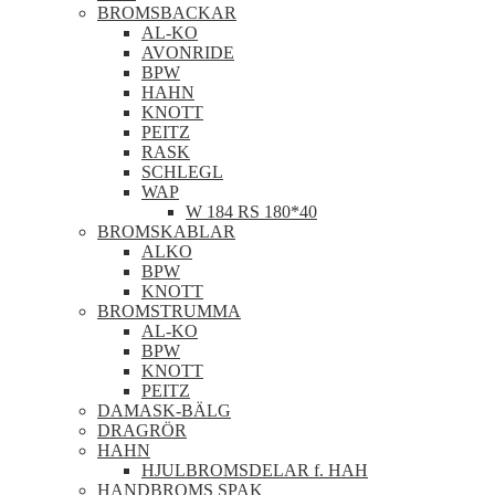
BROMSBACKAR
AL-KO
AVONRIDE
BPW
HAHN
KNOTT
PEITZ
RASK
SCHLEGL
WAP
W 184 RS 180*40
BROMSKABLAR
ALKO
BPW
KNOTT
BROMSTRUMMA
AL-KO
BPW
KNOTT
PEITZ
DAMASK-BÄLG
DRAGRÖR
HAHN
HJULBROMSDELAR f. HAH
HANDBROMS SPAK