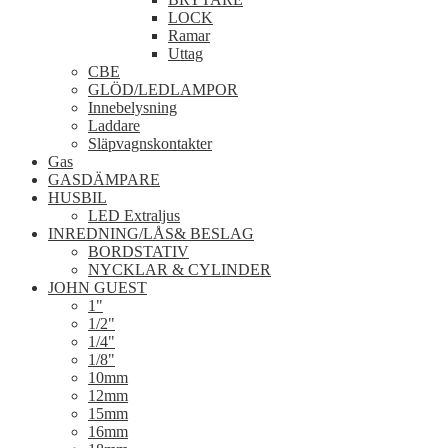
LOCK
Ramar
Uttag
CBE
GLÖD/LEDLAMPOR
Innebelysning
Laddare
Släpvagnskontakter
Gas
GASDÄMPARE
HUSBIL
LED Extraljus
INREDNING/LÅS& BESLAG
BORDSTATIV
NYCKLAR & CYLINDER
JOHN GUEST
1"
1/2"
1/4"
1/8"
10mm
12mm
15mm
16mm