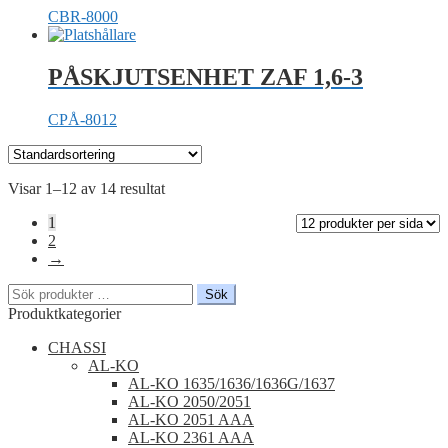
CBR-8000
PÅSKJUTSENHET ZAF 1,6-3
CPÅ-8012
Visar 1–12 av 14 resultat
1
2
→
Sök
Sök
efter:
Produktkategorier
CHASSI
AL-KO
AL-KO 1635/1636/1636G/1637
AL-KO 2050/2051
AL-KO 2051 AAA
AL-KO 2361 AAA