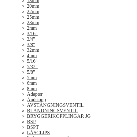
18mm
20mm
22mm
25mm
28mm
2mm
3/16"
3/4"
3/8"
32mm
4mm
5/16"
5/32"
5/8"
5mm
6mm
8mm
Adapter
Ändstopp
AVSTÄNGNINGSVENTIL
BLANDNINGSVENTIL
BRYGGERIKOPPLINGAR JG
BSP
BSPT
LÅSCLIPS