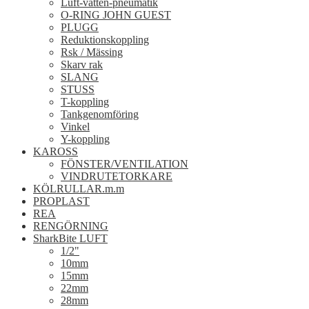
Luft-vatten-pneumatik
O-RING JOHN GUEST
PLUGG
Reduktionskoppling
Rsk / Mässing
Skarv rak
SLANG
STUSS
T-koppling
Tankgenomföring
Vinkel
Y-koppling
KAROSS
FÖNSTER/VENTILATION
VINDRUTETORKARE
KÖLRULLAR.m.m
PROPLAST
REA
RENGÖRNING
SharkBite LUFT
1/2"
10mm
15mm
22mm
28mm