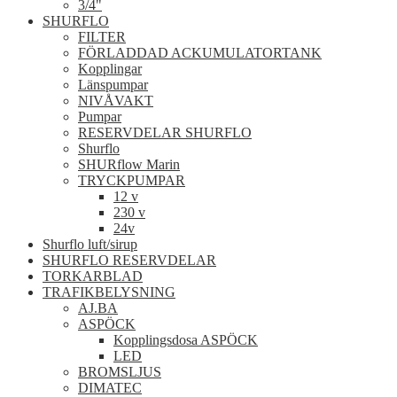
3/4"
SHURFLO
FILTER
FÖRLADDAD ACKUMULATORTANK
Kopplingar
Länspumpar
NIVÅVAKT
Pumpar
RESERVDELAR SHURFLO
Shurflo
SHURflow Marin
TRYCKPUMPAR
12 v
230 v
24v
Shurflo luft/sirup
SHURFLO RESERVDELAR
TORKARBLAD
TRAFIKBELYSNING
AJ.BA
ASPÖCK
Kopplingsdosa ASPÖCK
LED
BROMSLJUS
DIMATEC