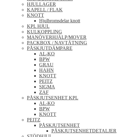
HJULLAGER
KAPELL / FLAK
KNOTT
Hjulbromsdelar knott
KPL HJUL
KULKOPPLING
MANÖVERHJÄLP/MOVER
PACKBOX / NAVTÄTNING
PÅSKJUTDÄMPARE
AL-KO
BPW
GRAU
HAHN
KNOTT
PEITZ
SIGMA
ZAF
PÅSKJUTSENHET KPL
AL-KO
BPW
KNOTT
PEITZ
PÅSKJUTSENHET
PÅSKJUTSENHETDETALJER
STÖDHJUL