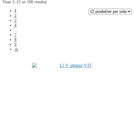
Visar 1–12 av 100 resultat
1
2
3
4
…
7
8
9
→