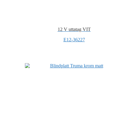
12 V uttatag VIT
E12-36227