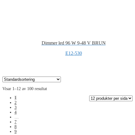
Dimmer led 96 W 9-48 V BRUN
E12-530
Visar 1–12 av 100 resultat
1
2
3
4
…
7
8
9