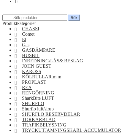
→
Sök
Sök
efter:
Produktkategorier
CHASSI
Comet
El
Gas
GASDÄMPARE
HUSBIL
INREDNING/LÅS& BESLAG
JOHN GUEST
KAROSS
KÖLRULLAR.m.m
PROPLAST
REA
RENGÖRNING
SharkBite LUFT
SHURFLO
Shurflo luft/sirup
SHURFLO RESERVDELAR
TORKARBLAD
TRAFIKBELYSNING
TRYCKUTJÄMNINGSKÄRL-ACCUMULATOR