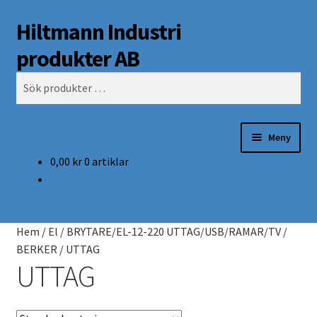
Hiltmann Industri
Hoppa
Hoppa
Sök
till
till
produkter AB
navigering
innehåll
Sök
efter:
Meny
0,00
kr
0 artiklar
Butik
Om oss
Hem
/
El
/
BRYTARE/EL-12-220 UTTAG/USB/RAMAR/TV
/
Mitt Konto
BERKER
/
UTTAG
UTTAG