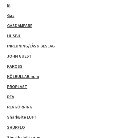
El
Gas
GASDÄMPARE
HUSBIL
INREDNING/LÅS& BESLAG
JOHN GUEST
KAROSS
KÖLRULLAR.m.m
PROPLAST
REA
RENGÖRNING
SharkBite LUFT
SHURFLO
Shurflo luft/sirup