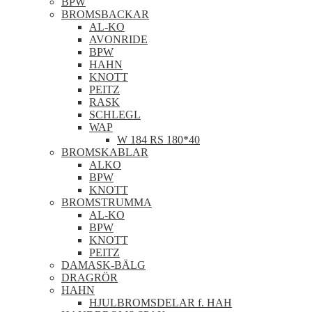
BPW
BROMSBACKAR
AL-KO
AVONRIDE
BPW
HAHN
KNOTT
PEITZ
RASK
SCHLEGL
WAP
W 184 RS 180*40
BROMSKABLAR
ALKO
BPW
KNOTT
BROMSTRUMMA
AL-KO
BPW
KNOTT
PEITZ
DAMASK-BÄLG
DRAGRÖR
HAHN
HJULBROMSDELAR f. HAH