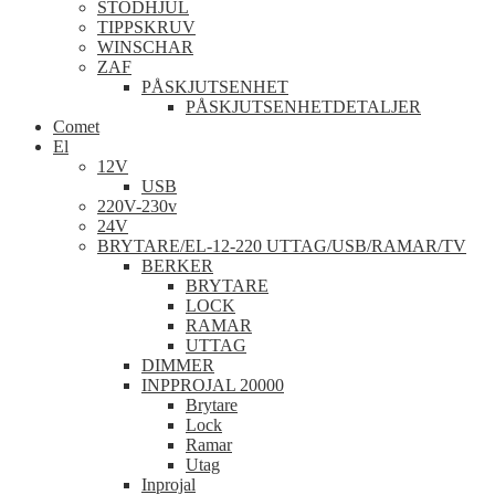
STÖDHJUL
TIPPSKRUV
WINSCHAR
ZAF
PÅSKJUTSENHET
PÅSKJUTSENHETDETALJER
Comet
El
12V
USB
220V-230v
24V
BRYTARE/EL-12-220 UTTAG/USB/RAMAR/TV
BERKER
BRYTARE
LOCK
RAMAR
UTTAG
DIMMER
INPPROJAL 20000
Brytare
Lock
Ramar
Utag
Inprojal