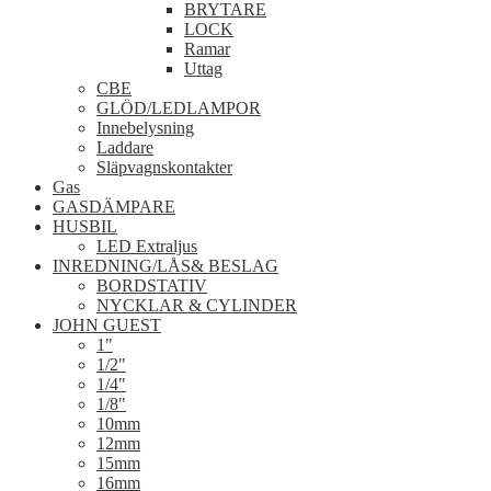
BRYTARE
LOCK
Ramar
Uttag
CBE
GLÖD/LEDLAMPOR
Innebelysning
Laddare
Släpvagnskontakter
Gas
GASDÄMPARE
HUSBIL
LED Extraljus
INREDNING/LÅS& BESLAG
BORDSTATIV
NYCKLAR & CYLINDER
JOHN GUEST
1"
1/2"
1/4"
1/8"
10mm
12mm
15mm
16mm