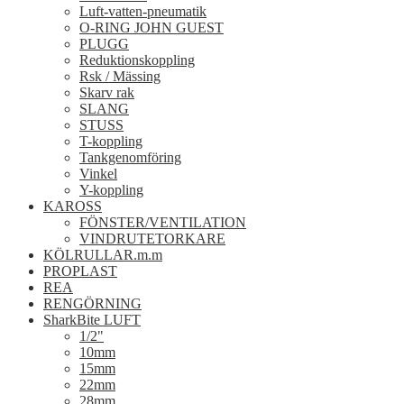
Luft-vatten-pneumatik
O-RING JOHN GUEST
PLUGG
Reduktionskoppling
Rsk / Mässing
Skarv rak
SLANG
STUSS
T-koppling
Tankgenomföring
Vinkel
Y-koppling
KAROSS
FÖNSTER/VENTILATION
VINDRUTETORKARE
KÖLRULLAR.m.m
PROPLAST
REA
RENGÖRNING
SharkBite LUFT
1/2"
10mm
15mm
22mm
28mm