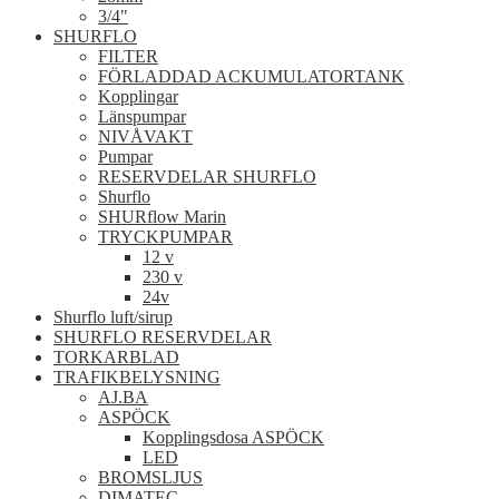
3/4"
SHURFLO
FILTER
FÖRLADDAD ACKUMULATORTANK
Kopplingar
Länspumpar
NIVÅVAKT
Pumpar
RESERVDELAR SHURFLO
Shurflo
SHURflow Marin
TRYCKPUMPAR
12 v
230 v
24v
Shurflo luft/sirup
SHURFLO RESERVDELAR
TORKARBLAD
TRAFIKBELYSNING
AJ.BA
ASPÖCK
Kopplingsdosa ASPÖCK
LED
BROMSLJUS
DIMATEC