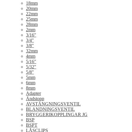
18mm
20mm
22mm
25mm
28mm
2mm
3/16"
3/4"
3/8"
32mm
4mm
5/16"
5/32"
5/8"
5mm
6mm
8mm
Adapter
Ändstopp
AVSTÄNGNINGSVENTIL
BLANDNINGSVENTIL
BRYGGERIKOPPLINGAR JG
BSP
BSPT
LÅSCLIPS