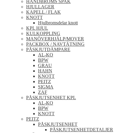
HANDBROMS SPAK
HJULLAGER
KAPELL / FLAK
KNOTT
Hjulbromsdelar knott
KPL HJUL
KULKOPPLING
MANÖVERHJÄLP/MOVER
PACKBOX / NAVTÄTNING
PÅSKJUTDÄMPARE
AL-KO
BPW
GRAU
HAHN
KNOTT
PEITZ
SIGMA
ZAF
PÅSKJUTSENHET KPL
AL-KO
BPW
KNOTT
PEITZ
PÅSKJUTSENHET
PÅSKJUTSENHETDETALJER