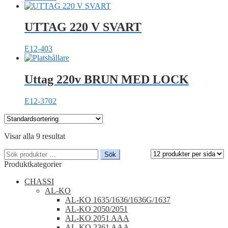
UTTAG 220 V SVART
E12-403
Uttag 220v BRUN MED LOCK
E12-3702
Visar alla 9 resultat
Sök
Sök
efter:
Produktkategorier
CHASSI
AL-KO
AL-KO 1635/1636/1636G/1637
AL-KO 2050/2051
AL-KO 2051 AAA
AL-KO 2361 AAA