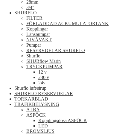
28mm
3/4"
SHURFLO
FILTER
FÖRLADDAD ACKUMULATORTANK
Kopplingar
Länspumpar
NIVÅVAKT
Pumpar
RESERVDELAR SHURFLO
Shurflo
SHURflow Marin
TRYCKPUMPAR
12 v
230 v
24v
Shurflo luft/sirup
SHURFLO RESERVDELAR
TORKARBLAD
TRAFIKBELYSNING
AJ.BA
ASPÖCK
Kopplingsdosa ASPÖCK
LED
BROMSLJUS