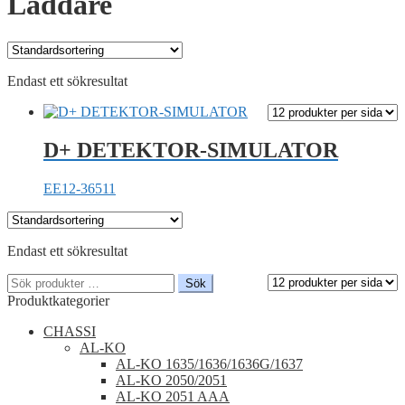
Laddare
Endast ett sökresultat
D+ DETEKTOR-SIMULATOR
EE12-36511
Endast ett sökresultat
Sök
Sök
efter:
Produktkategorier
CHASSI
AL-KO
AL-KO 1635/1636/1636G/1637
AL-KO 2050/2051
AL-KO 2051 AAA