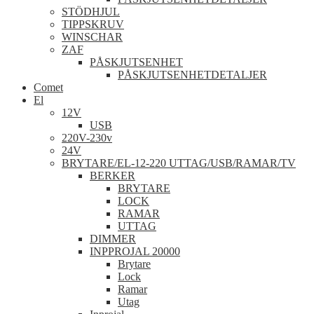
STÖDHJUL
TIPPSKRUV
WINSCHAR
ZAF
PÅSKJUTSENHET
PÅSKJUTSENHETDETALJER
Comet
El
12V
USB
220V-230v
24V
BRYTARE/EL-12-220 UTTAG/USB/RAMAR/TV
BERKER
BRYTARE
LOCK
RAMAR
UTTAG
DIMMER
INPPROJAL 20000
Brytare
Lock
Ramar
Utag