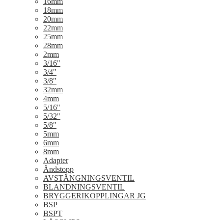
16mm
18mm
20mm
22mm
25mm
28mm
2mm
3/16"
3/4"
3/8"
32mm
4mm
5/16"
5/32"
5/8"
5mm
6mm
8mm
Adapter
Ändstopp
AVSTÄNGNINGSVENTIL
BLANDNINGSVENTIL
BRYGGERIKOPPLINGAR JG
BSP
BSPT