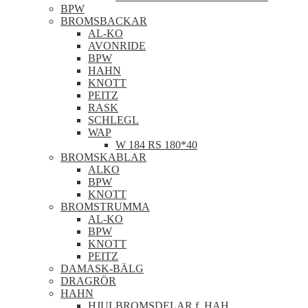
BPW
BROMSBACKAR
AL-KO
AVONRIDE
BPW
HAHN
KNOTT
PEITZ
RASK
SCHLEGL
WAP
W 184 RS 180*40
BROMSKABLAR
ALKO
BPW
KNOTT
BROMSTRUMMA
AL-KO
BPW
KNOTT
PEITZ
DAMASK-BÄLG
DRAGRÖR
HAHN
HJULBROMSDELAR f. HAH