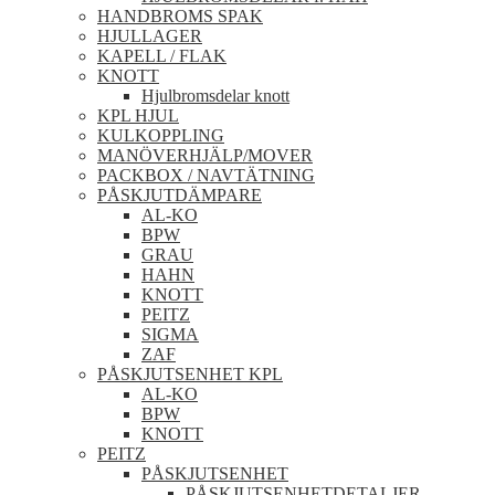
HANDBROMS SPAK
HJULLAGER
KAPELL / FLAK
KNOTT
Hjulbromsdelar knott
KPL HJUL
KULKOPPLING
MANÖVERHJÄLP/MOVER
PACKBOX / NAVTÄTNING
PÅSKJUTDÄMPARE
AL-KO
BPW
GRAU
HAHN
KNOTT
PEITZ
SIGMA
ZAF
PÅSKJUTSENHET KPL
AL-KO
BPW
KNOTT
PEITZ
PÅSKJUTSENHET
PÅSKJUTSENHETDETALJER