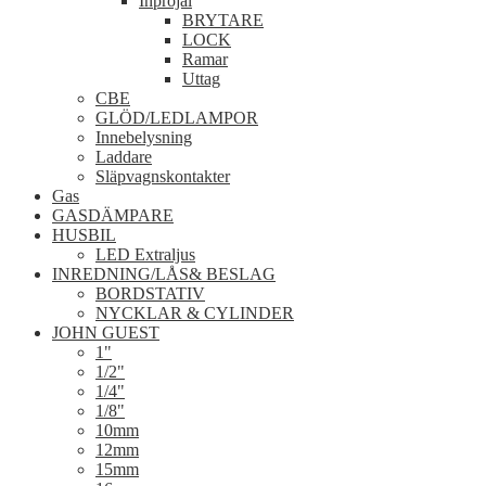
Inprojal
BRYTARE
LOCK
Ramar
Uttag
CBE
GLÖD/LEDLAMPOR
Innebelysning
Laddare
Släpvagnskontakter
Gas
GASDÄMPARE
HUSBIL
LED Extraljus
INREDNING/LÅS& BESLAG
BORDSTATIV
NYCKLAR & CYLINDER
JOHN GUEST
1"
1/2"
1/4"
1/8"
10mm
12mm
15mm