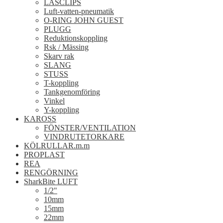
LÅSCLIPS
Luft-vatten-pneumatik
O-RING JOHN GUEST
PLUGG
Reduktionskoppling
Rsk / Mässing
Skarv rak
SLANG
STUSS
T-koppling
Tankgenomföring
Vinkel
Y-koppling
KAROSS
FÖNSTER/VENTILATION
VINDRUTETORKARE
KÖLRULLAR.m.m
PROPLAST
REA
RENGÖRNING
SharkBite LUFT
1/2"
10mm
15mm
22mm