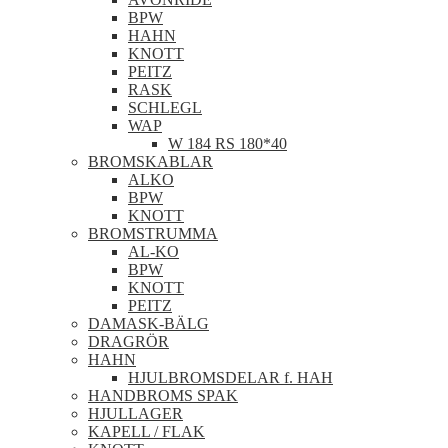
BPW
HAHN
KNOTT
PEITZ
RASK
SCHLEGL
WAP
W 184 RS 180*40
BROMSKABLAR
ALKO
BPW
KNOTT
BROMSTRUMMA
AL-KO
BPW
KNOTT
PEITZ
DAMASK-BÄLG
DRAGRÖR
HAHN
HJULBROMSDELAR f. HAH
HANDBROMS SPAK
HJULLAGER
KAPELL / FLAK