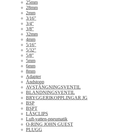
25mm
28mm
2mm
3/16"
3/4"
3/8"
32mm
4mm
5/16"
5/32"
5/8"
5mm
6mm
8mm
Adapter
Ändstopp
AVSTÄNGNINGSVENTIL
BLANDNINGSVENTIL
BRYGGERIKOPPLINGAR JG
BSP
BSPT
LÅSCLIPS
Luft-vatten-pneumatik
O-RING JOHN GUEST
PLUGG