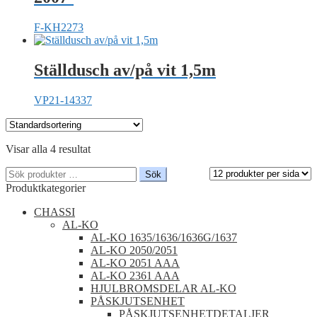
F-KH2273
Ställdusch av/på vit 1,5m
VP21-14337
Visar alla 4 resultat
Sök
Sök
efter:
Produktkategorier
CHASSI
AL-KO
AL-KO 1635/1636/1636G/1637
AL-KO 2050/2051
AL-KO 2051 AAA
AL-KO 2361 AAA
HJULBROMSDELAR AL-KO
PÅSKJUTSENHET
PÅSKJUTSENHETDETALJER