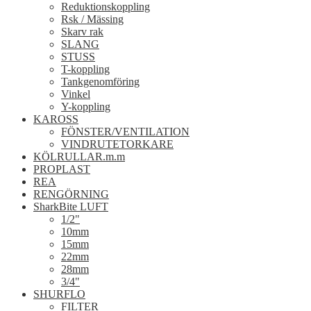
Reduktionskoppling
Rsk / Mässing
Skarv rak
SLANG
STUSS
T-koppling
Tankgenomföring
Vinkel
Y-koppling
KAROSS
FÖNSTER/VENTILATION
VINDRUTETORKARE
KÖLRULLAR.m.m
PROPLAST
REA
RENGÖRNING
SharkBite LUFT
1/2"
10mm
15mm
22mm
28mm
3/4"
SHURFLO
FILTER