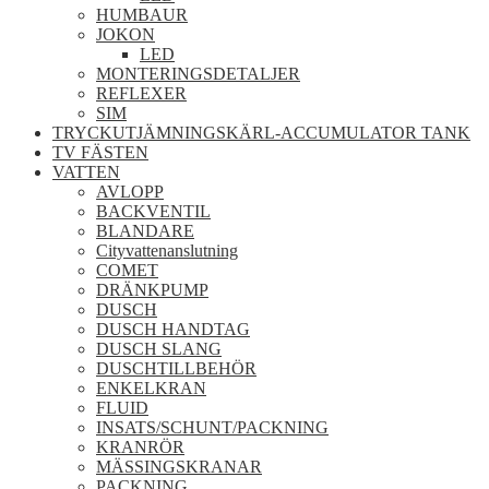
HUMBAUR
JOKON
LED
MONTERINGSDETALJER
REFLEXER
SIM
TRYCKUTJÄMNINGSKÄRL-ACCUMULATOR TANK
TV FÄSTEN
VATTEN
AVLOPP
BACKVENTIL
BLANDARE
Cityvattenanslutning
COMET
DRÄNKPUMP
DUSCH
DUSCH HANDTAG
DUSCH SLANG
DUSCHTILLBEHÖR
ENKELKRAN
FLUID
INSATS/SCHUNT/PACKNING
KRANRÖR
MÄSSINGSKRANAR
PACKNING