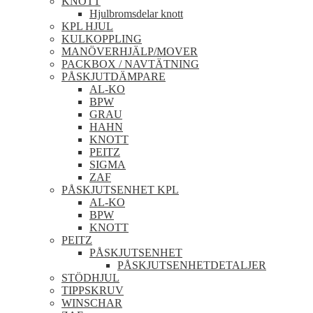
KNOTT
Hjulbromsdelar knott
KPL HJUL
KULKOPPLING
MANÖVERHJÄLP/MOVER
PACKBOX / NAVTÄTNING
PÅSKJUTDÄMPARE
AL-KO
BPW
GRAU
HAHN
KNOTT
PEITZ
SIGMA
ZAF
PÅSKJUTSENHET KPL
AL-KO
BPW
KNOTT
PEITZ
PÅSKJUTSENHET
PÅSKJUTSENHETDETALJER
STÖDHJUL
TIPPSKRUV
WINSCHAR