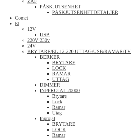
ZAF
PÅSKJUTSENHET
PÅSKJUTSENHETDETALJER
Comet
El
12V
USB
220V-230v
24V
BRYTARE/EL-12-220 UTTAG/USB/RAMAR/TV
BERKER
BRYTARE
LOCK
RAMAR
UTTAG
DIMMER
INPPROJAL 20000
Brytare
Lock
Ramar
Utag
Inprojal
BRYTARE
LOCK
Ramar