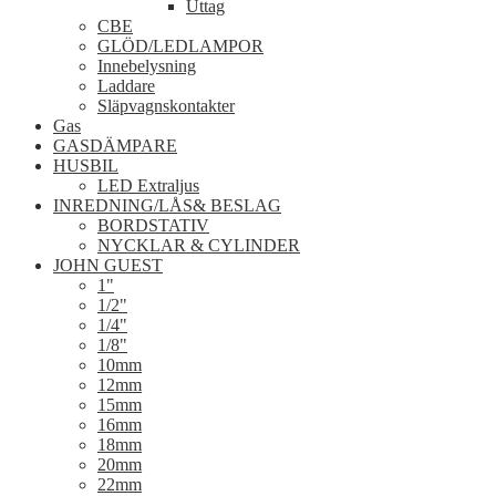
Uttag
CBE
GLÖD/LEDLAMPOR
Innebelysning
Laddare
Släpvagnskontakter
Gas
GASDÄMPARE
HUSBIL
LED Extraljus
INREDNING/LÅS& BESLAG
BORDSTATIV
NYCKLAR & CYLINDER
JOHN GUEST
1"
1/2"
1/4"
1/8"
10mm
12mm
15mm
16mm
18mm
20mm
22mm