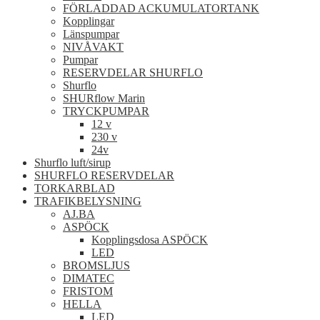
FÖRLADDAD ACKUMULATORTANK
Kopplingar
Länspumpar
NIVÅVAKT
Pumpar
RESERVDELAR SHURFLO
Shurflo
SHURflow Marin
TRYCKPUMPAR
12 v
230 v
24v
Shurflo luft/sirup
SHURFLO RESERVDELAR
TORKARBLAD
TRAFIKBELYSNING
AJ.BA
ASPÖCK
Kopplingsdosa ASPÖCK
LED
BROMSLJUS
DIMATEC
FRISTOM
HELLA
LED