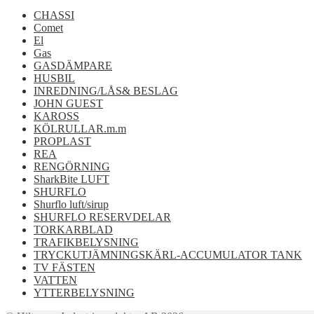
CHASSI
Comet
El
Gas
GASDÄMPARE
HUSBIL
INREDNING/LÅS& BESLAG
JOHN GUEST
KAROSS
KÖLRULLAR.m.m
PROPLAST
REA
RENGÖRNING
SharkBite LUFT
SHURFLO
Shurflo luft/sirup
SHURFLO RESERVDELAR
TORKARBLAD
TRAFIKBELYSNING
TRYCKUTJÄMNINGSKÄRL-ACCUMULATOR TANK
TV FÄSTEN
VATTEN
YTTERBELYSNING