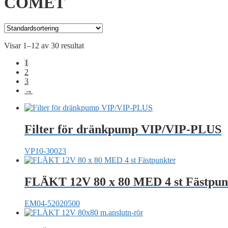
COMET
Visar 1–12 av 30 resultat
1
2
3
→
Filter för dränkpump VIP/VIP-PLUS
VP10-30023
FLÄKT 12V 80 x 80 MED 4 st Fästpun
EM04-52020500