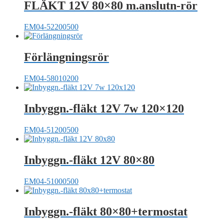
FLÄKT 12V 80×80 m.anslutn-rör
EM04-52200500
Förlängningsrör
EM04-58010200
Inbyggn.-fläkt 12V 7w 120×120
EM04-51200500
Inbyggn.-fläkt 12V 80×80
EM04-51000500
Inbyggn.-fläkt 80×80+termostat