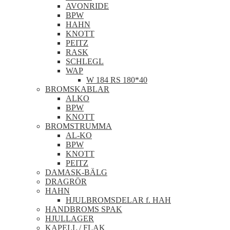
AVONRIDE
BPW
HAHN
KNOTT
PEITZ
RASK
SCHLEGL
WAP
W 184 RS 180*40
BROMSKABLAR
ALKO
BPW
KNOTT
BROMSTRUMMA
AL-KO
BPW
KNOTT
PEITZ
DAMASK-BÄLG
DRAGRÖR
HAHN
HJULBROMSDELAR f. HAH
HANDBROMS SPAK
HJULLAGER
KAPELL / FLAK