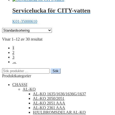
Servicelucka för CITY-vatten
K01-35000610
Visar 1–12 av 30 resultat
1
2
3
→
Sök
Sök
efter:
Produktkategorier
CHASSI
AL-KO
AL-KO 1635/1636/1636G/1637
AL-KO 2050/2051
AL-KO 2051 AAA
AL-KO 2361 AAA
HJULBROMSDELAR AL-KO