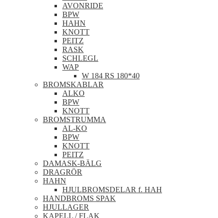
AVONRIDE
BPW
HAHN
KNOTT
PEITZ
RASK
SCHLEGL
WAP
W 184 RS 180*40
BROMSKABLAR
ALKO
BPW
KNOTT
BROMSTRUMMA
AL-KO
BPW
KNOTT
PEITZ
DAMASK-BÄLG
DRAGRÖR
HAHN
HJULBROMSDELAR f. HAH
HANDBROMS SPAK
HJULLAGER
KAPELL / FLAK