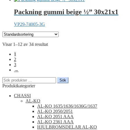
Packning gummi beige ½” 30x21x1
VP29-74005-3G
Visar 1–12 av 34 resultat
1
2
3
→
Sök
Sök
efter:
Produktkategorier
CHASSI
AL-KO
AL-KO 1635/1636/1636G/1637
AL-KO 2050/2051
AL-KO 2051 AAA
AL-KO 2361 AAA
HJULBROMSDELAR AL-KO