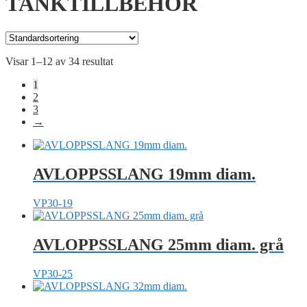
TANKTILLBEHÖR
Visar 1–12 av 34 resultat
1
2
3
→
AVLOPPSSLANG 19mm diam.
VP30-19
AVLOPPSSLANG 25mm diam. grå
VP30-25