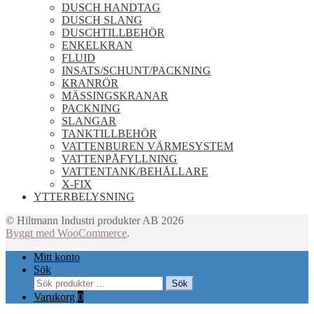
DUSCH HANDTAG
DUSCH SLANG
DUSCHTILLBEHÖR
ENKELKRAN
FLUID
INSATS/SCHUNT/PACKNING
KRANRÖR
MÄSSINGSKRANAR
PACKNING
SLANGAR
TANKTILLBEHÖR
VATTENBUREN VÄRMESYSTEM
VATTENPÅFYLLNING
VATTENTANK/BEHÅLLARE
X-FIX
YTTERBELYSNING
© Hiltmann Industri produkter AB 2026
Byggt med WooCommerce
.
Mitt konto
Sök
Sök
Sök
efter:
Varukorg
0