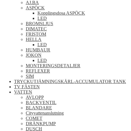
AJ.BA
ASPÖCK
Kopplingsdosa ASPÖCK
LED
BROMSLJUS
DIMATEC
FRISTOM
HELLA
LED
HUMBAUR
JOKON
LED
MONTERINGSDETALJER
REFLEXER
SIM
TRYCKUTJÄMNINGSKÄRL-ACCUMULATOR TANK
TV FÄSTEN
VATTEN
AVLOPP
BACKVENTIL
BLANDARE
Cityvattenanslutning
COMET
DRÄNKPUMP
DUSCH