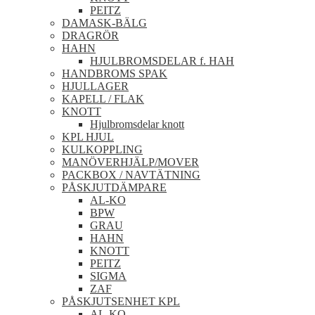
PEITZ
DAMASK-BÄLG
DRAGRÖR
HAHN
HJULBROMSDELAR f. HAH
HANDBROMS SPAK
HJULLAGER
KAPELL / FLAK
KNOTT
Hjulbromsdelar knott
KPL HJUL
KULKOPPLING
MANÖVERHJÄLP/MOVER
PACKBOX / NAVTÄTNING
PÅSKJUTDÄMPARE
AL-KO
BPW
GRAU
HAHN
KNOTT
PEITZ
SIGMA
ZAF
PÅSKJUTSENHET KPL
AL-KO