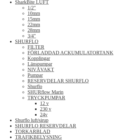
SharkBite LUFT
1/2"
10mm
15mm
22mm
28mm
3/4"
SHURFLO
FILTER
FÖRLADDAD ACKUMULATORTANK
Kopplingar
Länspumpar
NIVÅVAKT
Pumpar
RESERVDELAR SHURFLO
Shurflo
SHURflow Marin
TRYCKPUMPAR
12 v
230 v
24v
Shurflo luft/sirup
SHURFLO RESERVDELAR
TORKARBLAD
TRAFIKBELYSNING