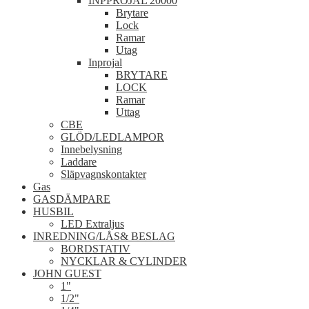
INPPROJAL 20000
Brytare
Lock
Ramar
Utag
Inprojal
BRYTARE
LOCK
Ramar
Uttag
CBE
GLÖD/LEDLAMPOR
Innebelysning
Laddare
Släpvagnskontakter
Gas
GASDÄMPARE
HUSBIL
LED Extraljus
INREDNING/LÅS& BESLAG
BORDSTATIV
NYCKLAR & CYLINDER
JOHN GUEST
1"
1/2"