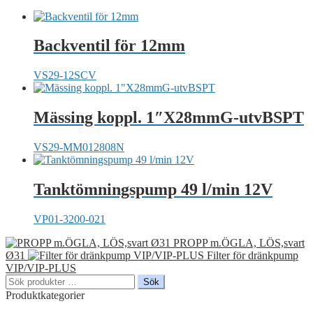
Backventil för 12mm
VS29-12SCV
Mässing koppl. 1″X28mmG-utvBSPT
VS29-MM012808N
Tanktömningspump 49 l/min 12V
VP01-3200-021
PROPP m.ÖGLA, LÖS,svart
Ø31
Filter för dränkpump
VIP/VIP-PLUS
Sök
Sök
efter:
Produktkategorier