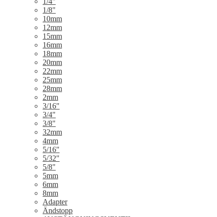
1/4"
1/8"
10mm
12mm
15mm
16mm
18mm
20mm
22mm
25mm
28mm
2mm
3/16"
3/4"
3/8"
32mm
4mm
5/16"
5/32"
5/8"
5mm
6mm
8mm
Adapter
Ändstopp