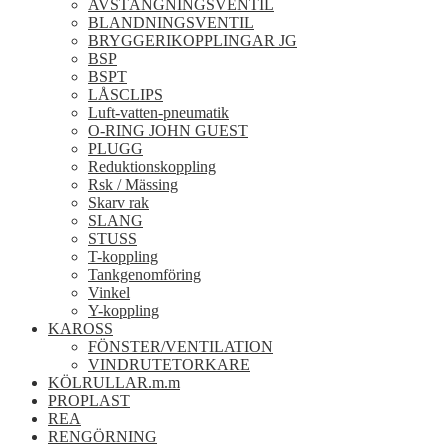
AVSTÄNGNINGSVENTIL
BLANDNINGSVENTIL
BRYGGERIKOPPLINGAR JG
BSP
BSPT
LÅSCLIPS
Luft-vatten-pneumatik
O-RING JOHN GUEST
PLUGG
Reduktionskoppling
Rsk / Mässing
Skarv rak
SLANG
STUSS
T-koppling
Tankgenomföring
Vinkel
Y-koppling
KAROSS
FÖNSTER/VENTILATION
VINDRUTETORKARE
KÖLRULLAR.m.m
PROPLAST
REA
RENGÖRNING