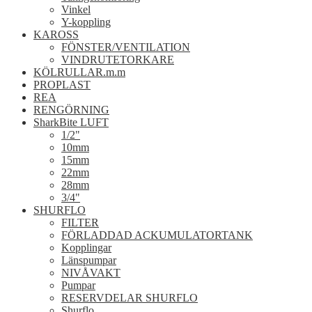
Vinkel
Y-koppling
KAROSS
FÖNSTER/VENTILATION
VINDRUTETORKARE
KÖLRULLAR.m.m
PROPLAST
REA
RENGÖRNING
SharkBite LUFT
1/2"
10mm
15mm
22mm
28mm
3/4"
SHURFLO
FILTER
FÖRLADDAD ACKUMULATORTANK
Kopplingar
Länspumpar
NIVÅVAKT
Pumpar
RESERVDELAR SHURFLO
Shurflo