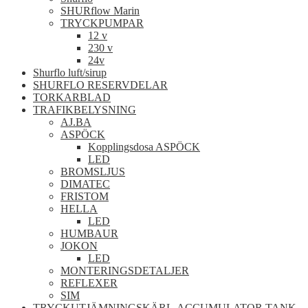
SHURflow Marin
TRYCKPUMPAR
12 v
230 v
24v
Shurflo luft/sirup
SHURFLO RESERVDELAR
TORKARBLAD
TRAFIKBELYSNING
AJ.BA
ASPÖCK
Kopplingsdosa ASPÖCK
LED
BROMSLJUS
DIMATEC
FRISTOM
HELLA
LED
HUMBAUR
JOKON
LED
MONTERINGSDETALJER
REFLEXER
SIM
TRYCKUTJÄMNINGSKÄRL-ACCUMULATOR TANK