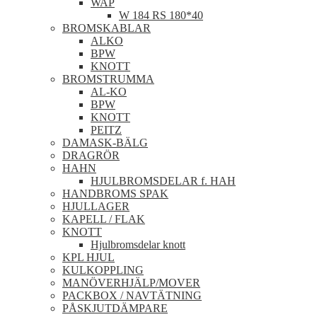
WAP
W 184 RS 180*40
BROMSKABLAR
ALKO
BPW
KNOTT
BROMSTRUMMA
AL-KO
BPW
KNOTT
PEITZ
DAMASK-BÄLG
DRAGRÖR
HAHN
HJULBROMSDELAR f. HAH
HANDBROMS SPAK
HJULLAGER
KAPELL / FLAK
KNOTT
Hjulbromsdelar knott
KPL HJUL
KULKOPPLING
MANÖVERHJÄLP/MOVER
PACKBOX / NAVTÄTNING
PÅSKJUTDÄMPARE