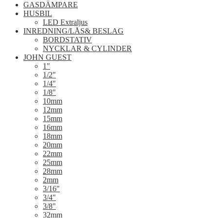
GASDÄMPARE
HUSBIL
LED Extraljus
INREDNING/LÅS& BESLAG
BORDSTATIV
NYCKLAR & CYLINDER
JOHN GUEST
1"
1/2"
1/4"
1/8"
10mm
12mm
15mm
16mm
18mm
20mm
22mm
25mm
28mm
2mm
3/16"
3/4"
3/8"
32mm