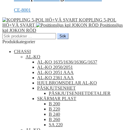
CE-8001
KOPPLING 5-POL
HÖ+VÄ SVART
Positionsljus
kpl JOKON RÖD
Sök
Sök
efter:
Produktkategorier
CHASSI
AL-KO
AL-KO 1635/1636/1636G/1637
AL-KO 2050/2051
AL-KO 2051 AAA
AL-KO 2361 AAA
HJULBROMSDELAR AL-KO
PÅSKJUTSENHET
PÅSKJUTSENHETDETALJER
SKÄRMAR PLAST
B 200
B 220
B 240
B 260
SA 220
AL-KO