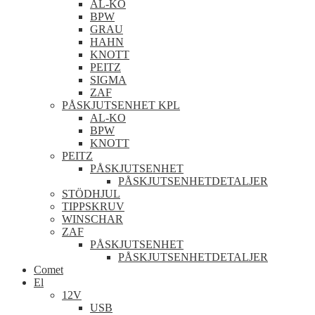
AL-KO
BPW
GRAU
HAHN
KNOTT
PEITZ
SIGMA
ZAF
PÅSKJUTSENHET KPL
AL-KO
BPW
KNOTT
PEITZ
PÅSKJUTSENHET
PÅSKJUTSENHETDETALJER
STÖDHJUL
TIPPSKRUV
WINSCHAR
ZAF
PÅSKJUTSENHET
PÅSKJUTSENHETDETALJER
Comet
El
12V
USB