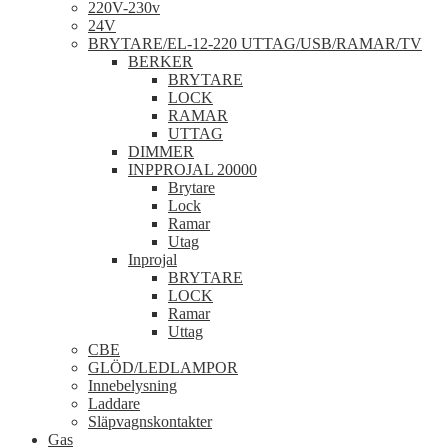
220V-230v
24V
BRYTARE/EL-12-220 UTTAG/USB/RAMAR/TV
BERKER
BRYTARE
LOCK
RAMAR
UTTAG
DIMMER
INPPROJAL 20000
Brytare
Lock
Ramar
Utag
Inprojal
BRYTARE
LOCK
Ramar
Uttag
CBE
GLÖD/LEDLAMPOR
Innebelysning
Laddare
Släpvagnskontakter
Gas