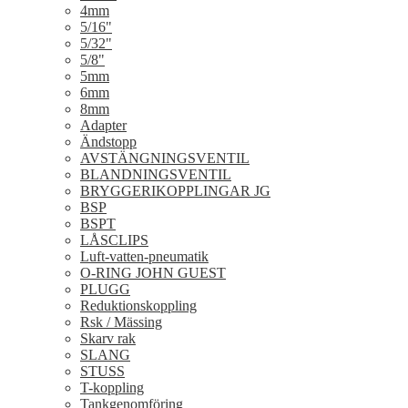
4mm
5/16"
5/32"
5/8"
5mm
6mm
8mm
Adapter
Ändstopp
AVSTÄNGNINGSVENTIL
BLANDNINGSVENTIL
BRYGGERIKOPPLINGAR JG
BSP
BSPT
LÅSCLIPS
Luft-vatten-pneumatik
O-RING JOHN GUEST
PLUGG
Reduktionskoppling
Rsk / Mässing
Skarv rak
SLANG
STUSS
T-koppling
Tankgenomföring