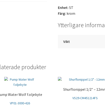
Enhet:
ST
Färg:
krom
Ytterligare informa
Vikt
laterade produkter
Shurflonippel 1/2″ – 12m
ump Water Wolf f.oljebyte
VS29-CM451214FS
VP01-3000-426