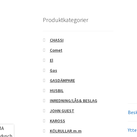
Produktkategorier
CHASSI
Comet
El
Gas
GASDÄMPARE
HUSBIL
INREDNING/LÅS& BESLAG
JOHN GUEST
Besk
KAROSS
Ytte
KÖLRULLAR.m.m