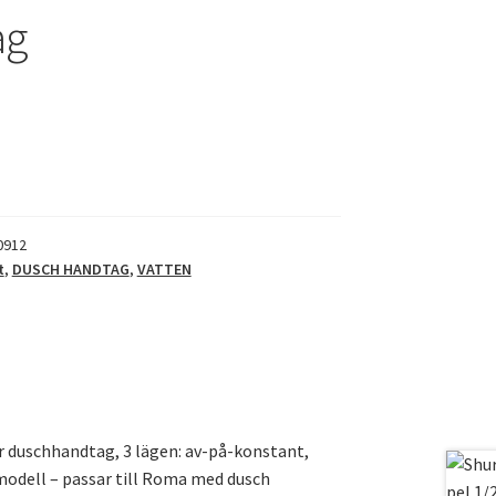
ag
0912
t
,
DUSCH HANDTAG
,
VATTEN
 duschhandtag, 3 lägen: av-på-konstant,
modell – passar till Roma med dusch