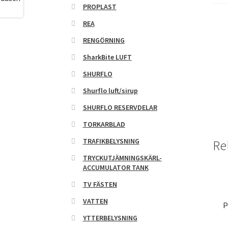
PROPLAST
REA
RENGÖRNING
SharkBite LUFT
SHURFLO
Shurflo luft/sirup
SHURFLO RESERVDELAR
TORKARBLAD
TRAFIKBELYSNING
Re
TRYCKUTJÄMNINGSKÄRL-
ACCUMULATOR TANK
TV FÄSTEN
VATTEN
P
YTTERBELYSNING