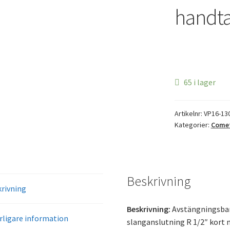
handt
65 i lager
Artikelnr:
VP16-13
Kategorier:
Come
Beskrivning
rivning
Beskrivning:
Avstängningsbar
rligare information
slanganslutning R 1/2″ kort 