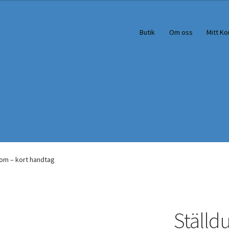
Butik
Om oss
Mitt Ko
rom – kort handtag
Ställd