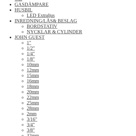
GASDÄMPARE
HUSBIL
LED Extraljus
INREDNING/LÅS& BESLAG
BORDSTATIV
NYCKLAR & CYLINDER
JOHN GUEST
1"
1/2"
1/4"
1/8"
10mm
12mm
15mm
16mm
18mm
20mm
22mm
25mm
28mm
2mm
3/16"
3/4"
3/8"
32mm