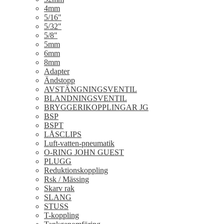
4mm
5/16"
5/32"
5/8"
5mm
6mm
8mm
Adapter
Ändstopp
AVSTÄNGNINGSVENTIL
BLANDNINGSVENTIL
BRYGGERIKOPPLINGAR JG
BSP
BSPT
LÅSCLIPS
Luft-vatten-pneumatik
O-RING JOHN GUEST
PLUGG
Reduktionskoppling
Rsk / Mässing
Skarv rak
SLANG
STUSS
T-koppling