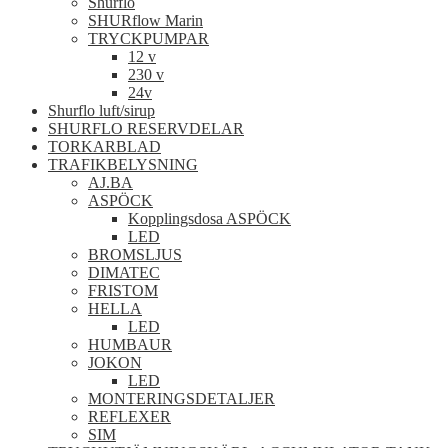
Shurflo
SHURflow Marin
TRYCKPUMPAR
12 v
230 v
24v
Shurflo luft/sirup
SHURFLO RESERVDELAR
TORKARBLAD
TRAFIKBELYSNING
AJ.BA
ASPÖCK
Kopplingsdosa ASPÖCK
LED
BROMSLJUS
DIMATEC
FRISTOM
HELLA
LED
HUMBAUR
JOKON
LED
MONTERINGSDETALJER
REFLEXER
SIM