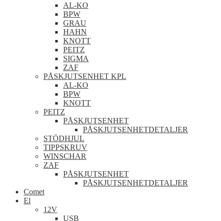
AL-KO
BPW
GRAU
HAHN
KNOTT
PEITZ
SIGMA
ZAF
PÅSKJUTSENHET KPL
AL-KO
BPW
KNOTT
PEITZ
PÅSKJUTSENHET
PÅSKJUTSENHETDETALJER
STÖDHJUL
TIPPSKRUV
WINSCHAR
ZAF
PÅSKJUTSENHET
PÅSKJUTSENHETDETALJER
Comet
El
12V
USB