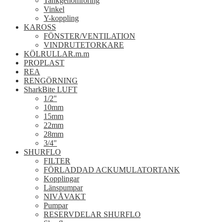
Tankgenomföring
Vinkel
Y-koppling
KAROSS
FÖNSTER/VENTILATION
VINDRUTETORKARE
KÖLRULLAR.m.m
PROPLAST
REA
RENGÖRNING
SharkBite LUFT
1/2"
10mm
15mm
22mm
28mm
3/4"
SHURFLO
FILTER
FÖRLADDAD ACKUMULATORTANK
Kopplingar
Länspumpar
NIVÅVAKT
Pumpar
RESERVDELAR SHURFLO