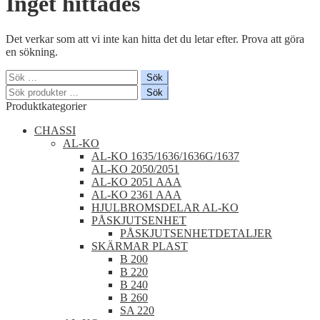
Inget hittades
Det verkar som att vi inte kan hitta det du letar efter. Prova att göra
en sökning.
Sök
efter:
Sök
Sök
efter:
Produktkategorier
CHASSI
AL-KO
AL-KO 1635/1636/1636G/1637
AL-KO 2050/2051
AL-KO 2051 AAA
AL-KO 2361 AAA
HJULBROMSDELAR AL-KO
PÅSKJUTSENHET
PÅSKJUTSENHETDETALJER
SKÄRMAR PLAST
B 200
B 220
B 240
B 260
SA 220