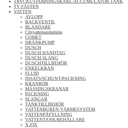
TRYCKUTJÄMNINGSKÄRL-ACCUMULATOR TANK
TV FÄSTEN
VATTEN
AVLOPP
BACKVENTIL
BLANDARE
Cityvattenanslutning
COMET
DRÄNKPUMP
DUSCH
DUSCH HANDTAG
DUSCH SLANG
DUSCHTILLBEHÖR
ENKELKRAN
FLUID
INSATS/SCHUNT/PACKNING
KRANRÖR
MÄSSINGSKRANAR
PACKNING
SLANGAR
TANKTILLBEHÖR
VATTENBUREN VÄRMESYSTEM
VATTENPÅFYLLNING
VATTENTANK/BEHÅLLARE
X-FIX