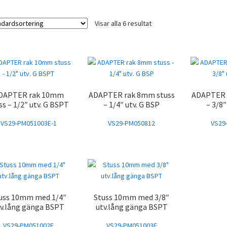
Visar alla 6 resultat
DAPTER rak 10mm
ADAPTER rak 8mm stuss
ADAPTER 
ss – 1/2″ utv. G BSPT
– 1/4″ utv. G BSP
– 3/8″
VS29-PM051003E-1
VS29-PM050812
VS29
uss 10mm med 1/4″
Stuss 10mm med 3/8″
tv.lång gänga BSPT
utv.lång gänga BSPT
VS29-PM051002E
VS29-PM051003E