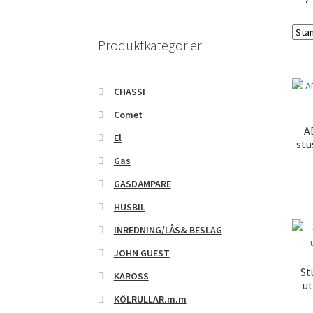
Produktkategorier
CHASSI
Comet
A
El
stu
Gas
GASDÄMPARE
HUSBIL
INREDNING/LÅS& BESLAG
JOHN GUEST
St
KAROSS
u
KÖLRULLAR.m.m