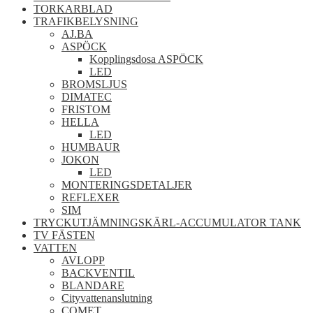
TORKARBLAD
TRAFIKBELYSNING
AJ.BA
ASPÖCK
Kopplingsdosa ASPÖCK
LED
BROMSLJUS
DIMATEC
FRISTOM
HELLA
LED
HUMBAUR
JOKON
LED
MONTERINGSDETALJER
REFLEXER
SIM
TRYCKUTJÄMNINGSKÄRL-ACCUMULATOR TANK
TV FÄSTEN
VATTEN
AVLOPP
BACKVENTIL
BLANDARE
Cityvattenanslutning
COMET