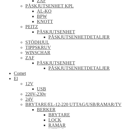
ZAF
PÅSKJUTSENHET KPL
AL-KO
BPW
KNOTT
PEITZ
PÅSKJUTSENHET
PÅSKJUTSENHETDETALJER
STÖDHJUL
TIPPSKRUV
WINSCHAR
ZAF
PÅSKJUTSENHET
PÅSKJUTSENHETDETALJER
Comet
El
12V
USB
220V-230v
24V
BRYTARE/EL-12-220 UTTAG/USB/RAMAR/TV
BERKER
BRYTARE
LOCK
RAMAR