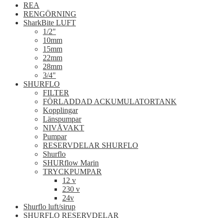
REA
RENGÖRNING
SharkBite LUFT
1/2"
10mm
15mm
22mm
28mm
3/4"
SHURFLO
FILTER
FÖRLADDAD ACKUMULATORTANK
Kopplingar
Länspumpar
NIVÅVAKT
Pumpar
RESERVDELAR SHURFLO
Shurflo
SHURflow Marin
TRYCKPUMPAR
12 v
230 v
24v
Shurflo luft/sirup
SHURFLO RESERVDELAR