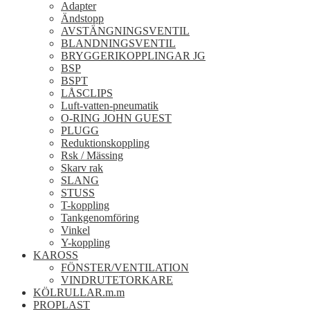
Adapter
Ändstopp
AVSTÄNGNINGSVENTIL
BLANDNINGSVENTIL
BRYGGERIKOPPLINGAR JG
BSP
BSPT
LÅSCLIPS
Luft-vatten-pneumatik
O-RING JOHN GUEST
PLUGG
Reduktionskoppling
Rsk / Mässing
Skarv rak
SLANG
STUSS
T-koppling
Tankgenomföring
Vinkel
Y-koppling
KAROSS
FÖNSTER/VENTILATION
VINDRUTETORKARE
KÖLRULLAR.m.m
PROPLAST