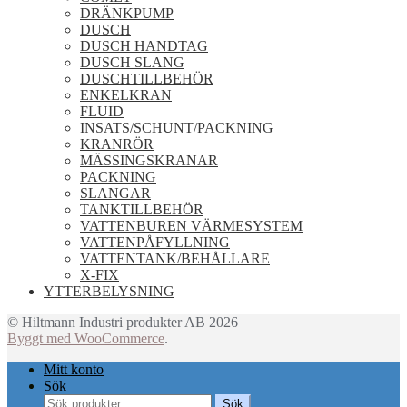
DRÄNKPUMP
DUSCH
DUSCH HANDTAG
DUSCH SLANG
DUSCHTILLBEHÖR
ENKELKRAN
FLUID
INSATS/SCHUNT/PACKNING
KRANRÖR
MÄSSINGSKRANAR
PACKNING
SLANGAR
TANKTILLBEHÖR
VATTENBUREN VÄRMESYSTEM
VATTENPÅFYLLNING
VATTENTANK/BEHÅLLARE
X-FIX
YTTERBELYSNING
© Hiltmann Industri produkter AB 2026
Byggt med WooCommerce
.
Mitt konto
Sök
Sök
Sök