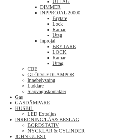
UTTAG
DIMMER
INPPROJAL 20000
Brytare
Lock
Ramar
Utag
Inprojal
BRYTARE
LOCK
Ramar
Uttag
CBE
GLÖD/LEDLAMPOR
Innebelysning
Laddare
Släpvagnskontakter
Gas
GASDÄMPARE
HUSBIL
LED Extraljus
INREDNING/LÅS& BESLAG
BORDSTATIV
NYCKLAR & CYLINDER
JOHN GUEST