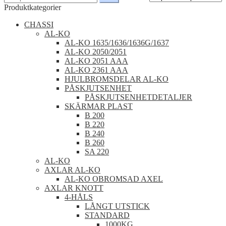
efter:
Produktkategorier
CHASSI
AL-KO
AL-KO 1635/1636/1636G/1637
AL-KO 2050/2051
AL-KO 2051 AAA
AL-KO 2361 AAA
HJULBROMSDELAR AL-KO
PÅSKJUTSENHET
PÅSKJUTSENHETDETALJER
SKÄRMAR PLAST
B 200
B 220
B 240
B 260
SA 220
AL-KO
AXLAR AL-KO
AL-KO OBROMSAD AXEL
AXLAR KNOTT
4-HÅLS
LÅNGT UTSTICK
STANDARD
1000KG