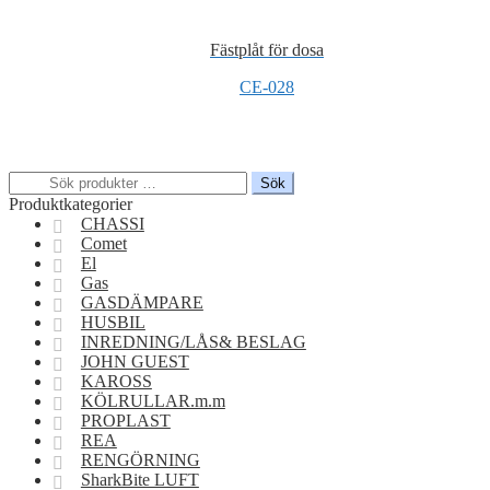
Fästplåt för dosa
CE-028
Sök
Sök
efter:
Produktkategorier
CHASSI
Comet
El
Gas
GASDÄMPARE
HUSBIL
INREDNING/LÅS& BESLAG
JOHN GUEST
KAROSS
KÖLRULLAR.m.m
PROPLAST
REA
RENGÖRNING
SharkBite LUFT