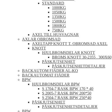
STANDARD
1000KG
1050KG
1350KG
1500KG
1800KG
750KG
AXEL TILL HUSVAGNAR
AXLAR OBROMSAD
AXELTAPP KNOTT T. OBROMSAD AXEL
KNOTT
HJULBROMSDELAR KNOTT
BROMS KNOTT 30-2355 . 300X60
PÅSKJUTSENHET
PÅSKJUTSENHETDETALJER
BACKAUTOM FJÄDER AL-KO
BACKAUTOMAT FJÄDER
BPW
HJULBROMSDELAR BPW
S 1704-7 RASK BPW 170 * 40
S 2005-7 RASK BPW 200*50
S 2504-7 RASK BPW 250*40
PÅSKJUTSENHET
PÅSKJUTSENHETSDETALJER
BPW