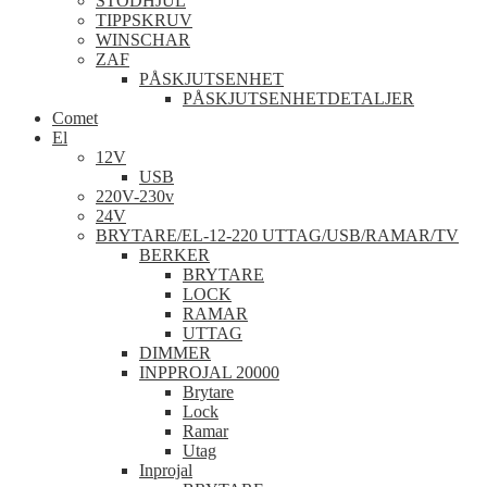
STÖDHJUL
TIPPSKRUV
WINSCHAR
ZAF
PÅSKJUTSENHET
PÅSKJUTSENHETDETALJER
Comet
El
12V
USB
220V-230v
24V
BRYTARE/EL-12-220 UTTAG/USB/RAMAR/TV
BERKER
BRYTARE
LOCK
RAMAR
UTTAG
DIMMER
INPPROJAL 20000
Brytare
Lock
Ramar
Utag
Inprojal