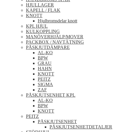
HJULLAGER
KAPELL / FLAK
KNOTT
Hjulbromsdelar knott
KPL HJUL
KULKOPPLING
MANÖVERHJÄLP/MOVER
PACKBOX / NAVTÄTNING
PÅSKJUTDÄMPARE
AL-KO
BPW
GRAU
HAHN
KNOTT
PEITZ
SIGMA
ZAF
PÅSKJUTSENHET KPL
AL-KO
BPW
KNOTT
PEITZ
PÅSKJUTSENHET
PÅSKJUTSENHETDETALJER