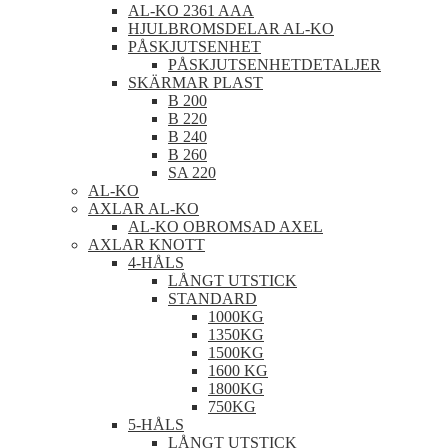
AL-KO 2361 AAA
HJULBROMSDELAR AL-KO
PÅSKJUTSENHET
PÅSKJUTSENHETDETALJER
SKÄRMAR PLAST
B 200
B 220
B 240
B 260
SA 220
AL-KO
AXLAR AL-KO
AL-KO OBROMSAD AXEL
AXLAR KNOTT
4-HÅLS
LÅNGT UTSTICK
STANDARD
1000KG
1350KG
1500KG
1600 KG
1800KG
750KG
5-HÅLS
LÅNGT UTSTICK