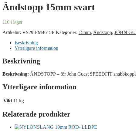
Ändstopp 15mm svart
110 i lager
Artikelnr:
VS29-PM4615E
Kategorier:
15mm
,
Ändstopp
,
JOHN GU
Beskrivning
Ytterligare information
Beskrivning
Beskrivning:
ÄNDSTOPP – för John Guest SPEEDFIT snabbkoppling
Ytterligare information
Vikt
11 kg
Relaterade produkter