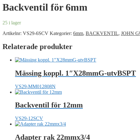
Backventil för 6mm
25 i lager
Artikelnr:
VS29-6SCV
Kategorier:
6mm
,
BACKVENTIL
,
JOHN G
Relaterade produkter
Mässing koppl. 1″X28mmG-utvBSPT
VS29-MM012808N
Backventil för 12mm
VS29-12SCV
Adapter rak 22mmx3/4