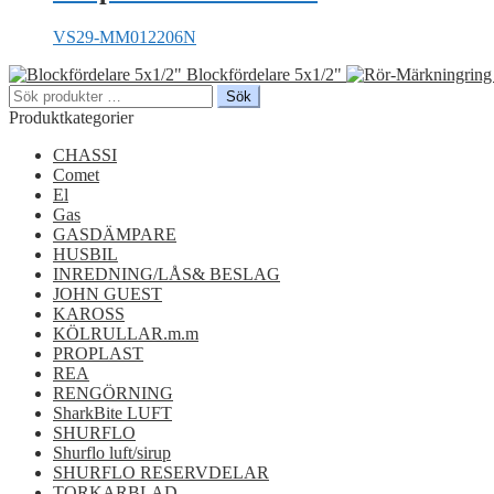
VS29-MM012206N
Blockfördelare 5x1/2"
Sök
Sök
efter:
Produktkategorier
CHASSI
Comet
El
Gas
GASDÄMPARE
HUSBIL
INREDNING/LÅS& BESLAG
JOHN GUEST
KAROSS
KÖLRULLAR.m.m
PROPLAST
REA
RENGÖRNING
SharkBite LUFT
SHURFLO
Shurflo luft/sirup
SHURFLO RESERVDELAR
TORKARBLAD