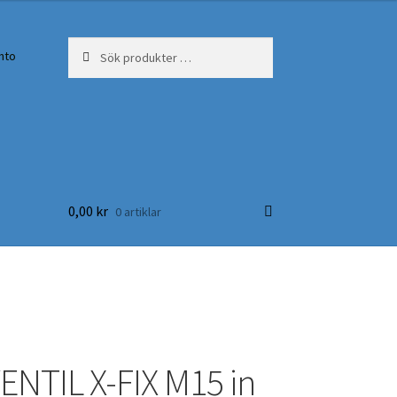
Sök
Sök
nto
efter:
0,00
kr
0 artiklar
NTIL X-FIX M15 in