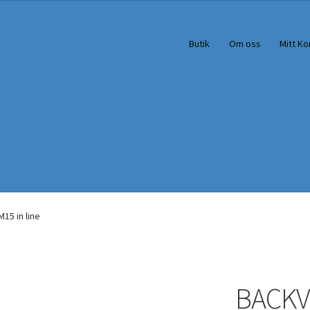
Butik
Om oss
Mitt Ko
15 in line
BACKVE