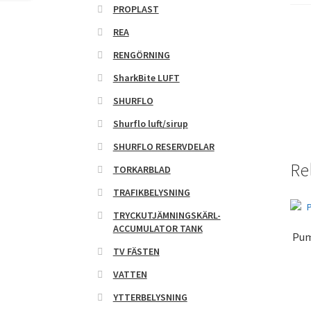
PROPLAST
REA
RENGÖRNING
SharkBite LUFT
SHURFLO
Shurflo luft/sirup
SHURFLO RESERVDELAR
Re
TORKARBLAD
TRAFIKBELYSNING
TRYCKUTJÄMNINGSKÄRL-
ACCUMULATOR TANK
Pum
TV FÄSTEN
VATTEN
YTTERBELYSNING