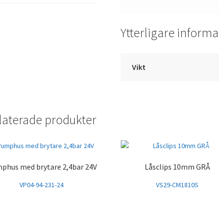
Ytterligare informa
Vikt
laterade produkter
phus med brytare 2,4bar 24V
Låsclips 10mm GRÅ
VP04-94-231-24
VS29-CM1810S