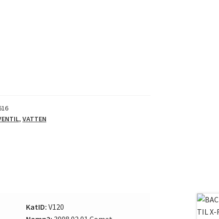
616
VENTIL
,
VATTEN
KatID:
V120