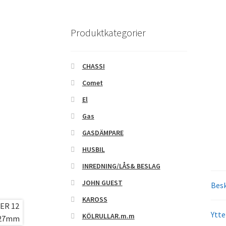
Produktkategorier
CHASSI
Comet
El
Gas
GASDÄMPARE
HUSBIL
INREDNING/LÅS& BESLAG
JOHN GUEST
Besk
KAROSS
Ytte
KÖLRULLAR.m.m