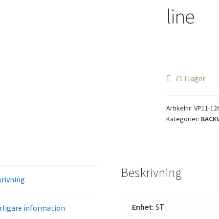
line
71 i lager
Artikelnr:
VP11-12
Kategorier:
BACK
Beskrivning
rivning
Enhet:
ST
rligare information