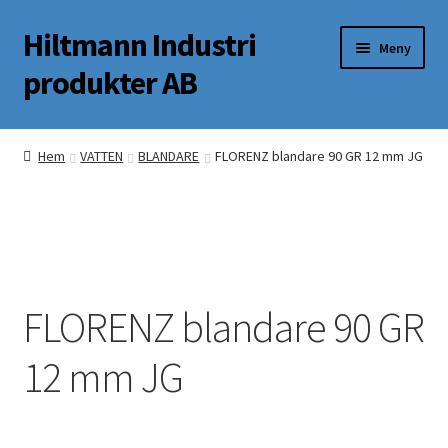
Hiltmann Industri
Hoppa
Hoppa
Meny
till
till
produkter AB
navigering
innehåll
Butik
Hem
VATTEN
BLANDARE
FLORENZ blandare 90 GR 12 mm JG
Om oss
Mitt Konto
FLORENZ blandare 90 GR
12 mm JG