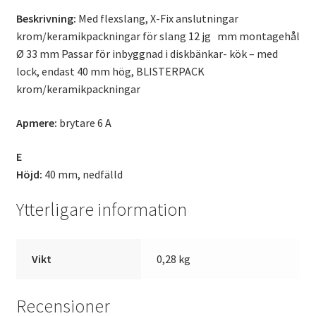
Beskrivning:
Med flexslang, X-Fix anslutningar
krom/keramikpackningar för slang 12 jg mm montagehål
Ø 33 mm Passar för inbyggnad i diskbänkar- kök – med
lock, endast 40 mm hög, BLISTERPACK
krom/keramikpackningar
Apmere:
brytare 6 A
E
Höjd:
40 mm, nedfälld
Ytterligare information
Vikt
0,28 kg
Recensioner