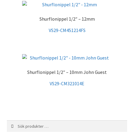
Shurflonippel 1/2″ – 12mm
VS29-CM451214FS
Shurflonippel 1/2″ – 10mm John Guest
VS29-CM321014E
Sök
Sök
efter: