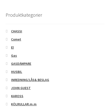
Produktkategorier
CHASSI
Comet
El
Gas
GASDÄMPARE
HUSBIL
INREDNING/LÅS& BESLAG
JOHN GUEST
KAROSS
KÖLRULLAR.m.m