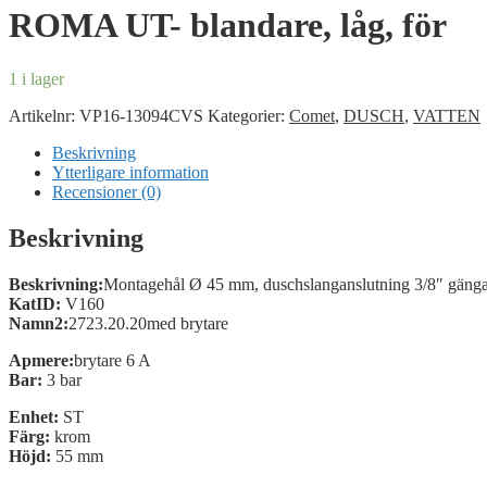
ROMA UT- blandare, låg, för
1 i lager
Artikelnr:
VP16-13094CVS
Kategorier:
Comet
,
DUSCH
,
VATTEN
Beskrivning
Ytterligare information
Recensioner (0)
Beskrivning
Beskrivning:
Montagehål Ø 45 mm, duschslanganslutning 3/8″ gänga
KatID:
V160
Namn2:
2723.20.20med brytare
Apmere:
brytare 6 A
Bar:
3 bar
Enhet:
ST
Färg:
krom
Höjd:
55 mm