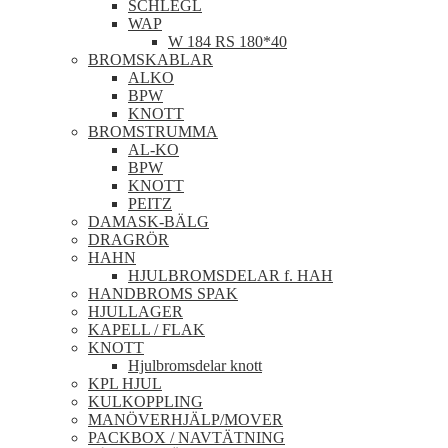
SCHLEGL
WAP
W 184 RS 180*40
BROMSKABLAR
ALKO
BPW
KNOTT
BROMSTRUMMA
AL-KO
BPW
KNOTT
PEITZ
DAMASK-BÄLG
DRAGRÖR
HAHN
HJULBROMSDELAR f. HAH
HANDBROMS SPAK
HJULLAGER
KAPELL / FLAK
KNOTT
Hjulbromsdelar knott
KPL HJUL
KULKOPPLING
MANÖVERHJÄLP/MOVER
PACKBOX / NAVTÄTNING