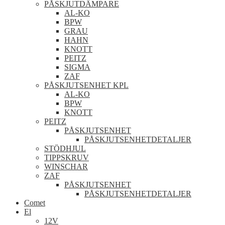
PÅSKJUTDÄMPARE
AL-KO
BPW
GRAU
HAHN
KNOTT
PEITZ
SIGMA
ZAF
PÅSKJUTSENHET KPL
AL-KO
BPW
KNOTT
PEITZ
PÅSKJUTSENHET
PÅSKJUTSENHETDETALJER
STÖDHJUL
TIPPSKRUV
WINSCHAR
ZAF
PÅSKJUTSENHET
PÅSKJUTSENHETDETALJER
Comet
El
12V