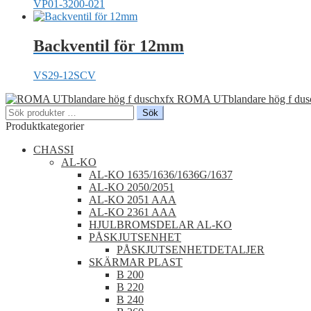
VP01-3200-021
Backventil för 12mm
VS29-12SCV
ROMA UTblandare hög f dus
Sök
Sök
efter:
Produktkategorier
CHASSI
AL-KO
AL-KO 1635/1636/1636G/1637
AL-KO 2050/2051
AL-KO 2051 AAA
AL-KO 2361 AAA
HJULBROMSDELAR AL-KO
PÅSKJUTSENHET
PÅSKJUTSENHETDETALJER
SKÄRMAR PLAST
B 200
B 220
B 240