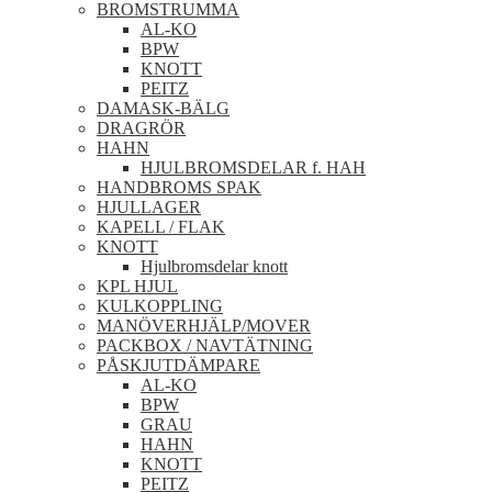
BROMSTRUMMA
AL-KO
BPW
KNOTT
PEITZ
DAMASK-BÄLG
DRAGRÖR
HAHN
HJULBROMSDELAR f. HAH
HANDBROMS SPAK
HJULLAGER
KAPELL / FLAK
KNOTT
Hjulbromsdelar knott
KPL HJUL
KULKOPPLING
MANÖVERHJÄLP/MOVER
PACKBOX / NAVTÄTNING
PÅSKJUTDÄMPARE
AL-KO
BPW
GRAU
HAHN
KNOTT
PEITZ