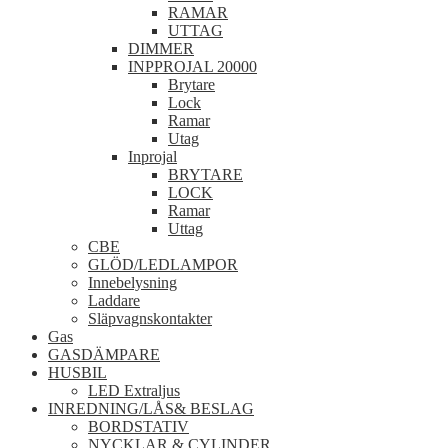
RAMAR
UTTAG
DIMMER
INPPROJAL 20000
Brytare
Lock
Ramar
Utag
Inprojal
BRYTARE
LOCK
Ramar
Uttag
CBE
GLÖD/LEDLAMPOR
Innebelysning
Laddare
Släpvagnskontakter
Gas
GASDÄMPARE
HUSBIL
LED Extraljus
INREDNING/LÅS& BESLAG
BORDSTATIV
NYCKLAR & CYLINDER