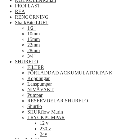
KÖLRULLAR.m.m
PROPLAST
REA
RENGÖRNING
SharkBite LUFT
1/2"
10mm
15mm
22mm
28mm
3/4"
SHURFLO
FILTER
FÖRLADDAD ACKUMULATORTANK
Kopplingar
Länspumpar
NIVÅVAKT
Pumpar
RESERVDELAR SHURFLO
Shurflo
SHURflow Marin
TRYCKPUMPAR
12 v
230 v
24v