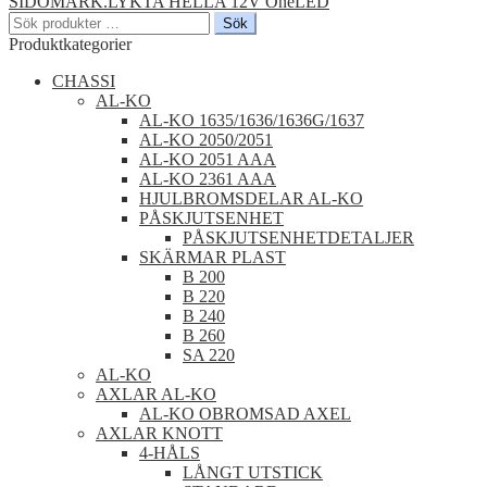
SIDOMARK.LYKTA HELLA 12V OneLED
Sök
Sök
efter:
Produktkategorier
CHASSI
AL-KO
AL-KO 1635/1636/1636G/1637
AL-KO 2050/2051
AL-KO 2051 AAA
AL-KO 2361 AAA
HJULBROMSDELAR AL-KO
PÅSKJUTSENHET
PÅSKJUTSENHETDETALJER
SKÄRMAR PLAST
B 200
B 220
B 240
B 260
SA 220
AL-KO
AXLAR AL-KO
AL-KO OBROMSAD AXEL
AXLAR KNOTT
4-HÅLS
LÅNGT UTSTICK