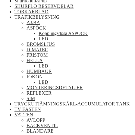
Shurflo luft/sirup
SHURFLO RESERVDELAR
TORKARBLAD
TRAFIKBELYSNING
AJ.BA
ASPÖCK
Kopplingsdosa ASPÖCK
LED
BROMSLJUS
DIMATEC
FRISTOM
HELLA
LED
HUMBAUR
JOKON
LED
MONTERINGSDETALJER
REFLEXER
SIM
TRYCKUTJÄMNINGSKÄRL-ACCUMULATOR TANK
TV FÄSTEN
VATTEN
AVLOPP
BACKVENTIL
BLANDARE