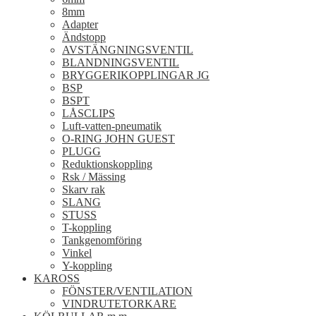
8mm
Adapter
Ändstopp
AVSTÄNGNINGSVENTIL
BLANDNINGSVENTIL
BRYGGERIKOPPLINGAR JG
BSP
BSPT
LÅSCLIPS
Luft-vatten-pneumatik
O-RING JOHN GUEST
PLUGG
Reduktionskoppling
Rsk / Mässing
Skarv rak
SLANG
STUSS
T-koppling
Tankgenomföring
Vinkel
Y-koppling
KAROSS
FÖNSTER/VENTILATION
VINDRUTETORKARE