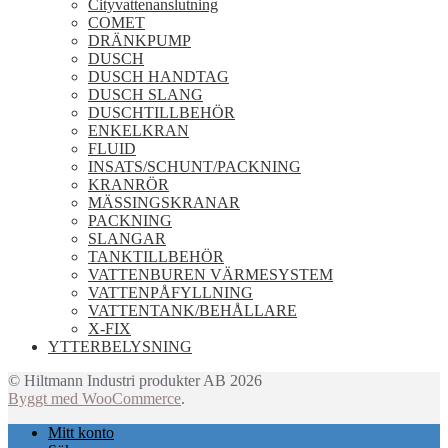
Cityvattenanslutning
COMET
DRÄNKPUMP
DUSCH
DUSCH HANDTAG
DUSCH SLANG
DUSCHTILLBEHÖR
ENKELKRAN
FLUID
INSATS/SCHUNT/PACKNING
KRANRÖR
MÄSSINGSKRANAR
PACKNING
SLANGAR
TANKTILLBEHÖR
VATTENBUREN VÄRMESYSTEM
VATTENPÅFYLLNING
VATTENTANK/BEHÅLLARE
X-FIX
YTTERBELYSNING
© Hiltmann Industri produkter AB 2026
Byggt med WooCommerce
.
Mitt konto