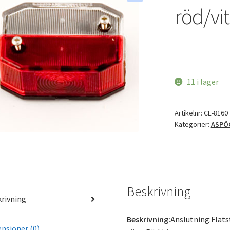
röd/vit
11 i lager
Artikelnr:
CE-8160
Kategorier:
ASPÖ
Beskrivning
rivning
Beskrivning:
Anslutning:Flats
nsioner (0)