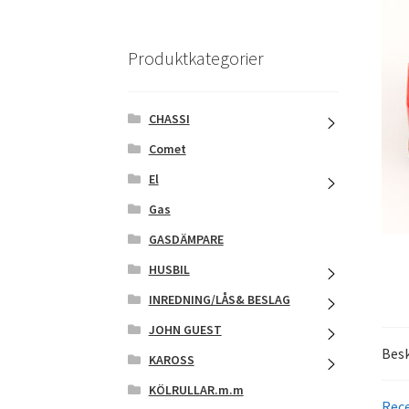
Produktkategorier
CHASSI
Comet
El
Gas
GASDÄMPARE
HUSBIL
INREDNING/LÅS& BESLAG
JOHN GUEST
Besk
KAROSS
KÖLRULLAR.m.m
Rece