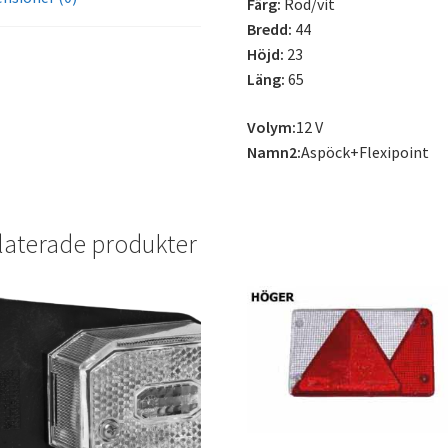
Färg:
Röd/vit
Bredd:
44
Höjd:
23
Läng:
65
Volym:
12 V
Namn2:
Aspöck+Flexipoint
laterade produkter