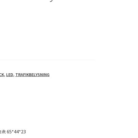
CK
,
LED
,
TRAFIKBELYSNING
tift 65*44*23