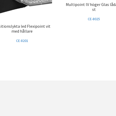
Multipoint lV höger Glas låd
st
CE-8025
itionslykta led Flexipoint vit
med hållare
CE-8201