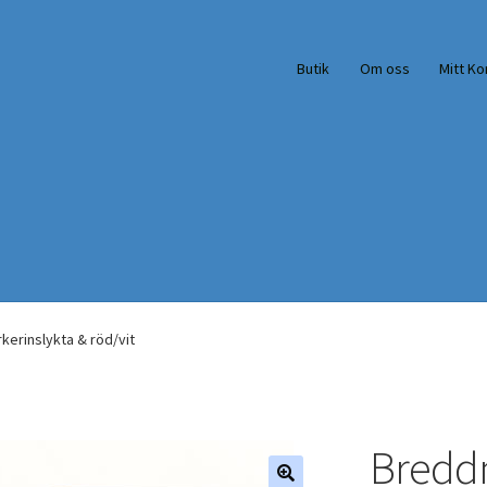
Butik
Om oss
Mitt Ko
erinslykta & röd/vit
Breddm