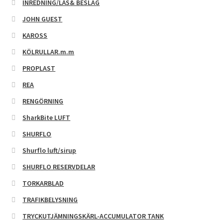
INREDNING/LÅS& BESLAG
JOHN GUEST
KAROSS
KÖLRULLAR.m.m
PROPLAST
REA
RENGÖRNING
SharkBite LUFT
SHURFLO
Shurflo luft/sirup
SHURFLO RESERVDELAR
TORKARBLAD
TRAFIKBELYSNING
TRYCKUTJÄMNINGSKÄRL-ACCUMULATOR TANK