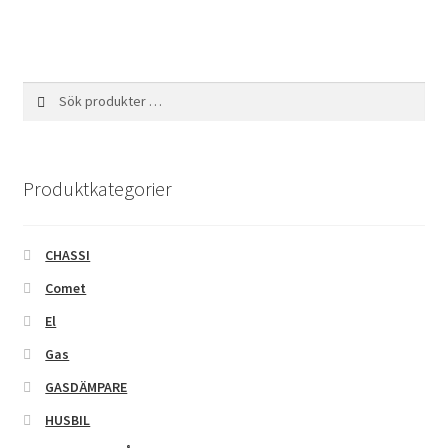
Sök
Sök
efter:
Produktkategorier
CHASSI
Comet
El
Gas
GASDÄMPARE
HUSBIL