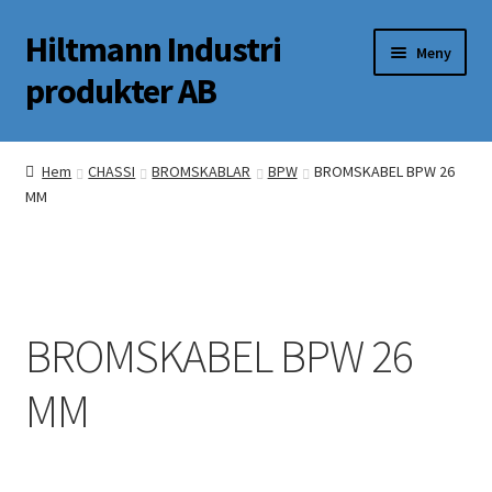
Hiltmann Industri
Hoppa
Hoppa
Meny
till
till
produkter AB
navigering
innehåll
Butik
Hem
CHASSI
BROMSKABLAR
BPW
BROMSKABEL BPW 26
MM
Om oss
Mitt Konto
BROMSKABEL BPW 26
MM