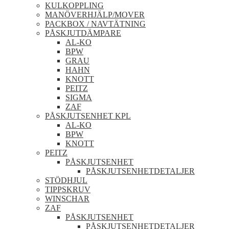
KULKOPPLING
MANÖVERHJÄLP/MOVER
PACKBOX / NAVTÄTNING
PÅSKJUTDÄMPARE
AL-KO
BPW
GRAU
HAHN
KNOTT
PEITZ
SIGMA
ZAF
PÅSKJUTSENHET KPL
AL-KO
BPW
KNOTT
PEITZ
PÅSKJUTSENHET
PÅSKJUTSENHETDETALJER
STÖDHJUL
TIPPSKRUV
WINSCHAR
ZAF
PÅSKJUTSENHET
PÅSKJUTSENHETDETALJER