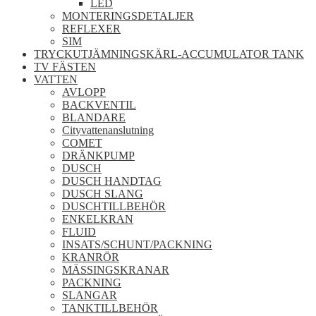
LED
MONTERINGSDETALJER
REFLEXER
SIM
TRYCKUTJÄMNINGSKÄRL-ACCUMULATOR TANK
TV FÄSTEN
VATTEN
AVLOPP
BACKVENTIL
BLANDARE
Cityvattenanslutning
COMET
DRÄNKPUMP
DUSCH
DUSCH HANDTAG
DUSCH SLANG
DUSCHTILLBEHÖR
ENKELKRAN
FLUID
INSATS/SCHUNT/PACKNING
KRANRÖR
MÄSSINGSKRANAR
PACKNING
SLANGAR
TANKTILLBEHÖR