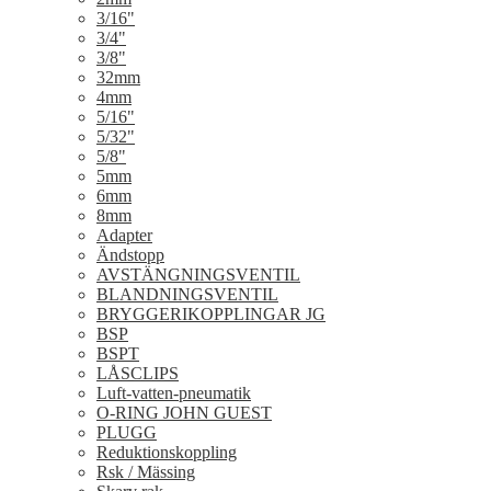
3/16"
3/4"
3/8"
32mm
4mm
5/16"
5/32"
5/8"
5mm
6mm
8mm
Adapter
Ändstopp
AVSTÄNGNINGSVENTIL
BLANDNINGSVENTIL
BRYGGERIKOPPLINGAR JG
BSP
BSPT
LÅSCLIPS
Luft-vatten-pneumatik
O-RING JOHN GUEST
PLUGG
Reduktionskoppling
Rsk / Mässing