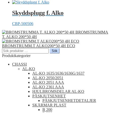
Skyddsplugg f. Alko
CBP-500506
BROMSTRUMMA
T. ALKO 200*50 4H
BROMSTRUMM.T ALKO200*50 4H ECO
Sök
Sök
efter:
Produktkategorier
CHASSI
AL-KO
AL-KO 1635/1636/1636G/1637
AL-KO 2050/2051
AL-KO 2051 AAA
AL-KO 2361 AAA
HJULBROMSDELAR AL-KO
PÅSKJUTSENHET
PÅSKJUTSENHETDETALJER
SKÄRMAR PLAST
B 200