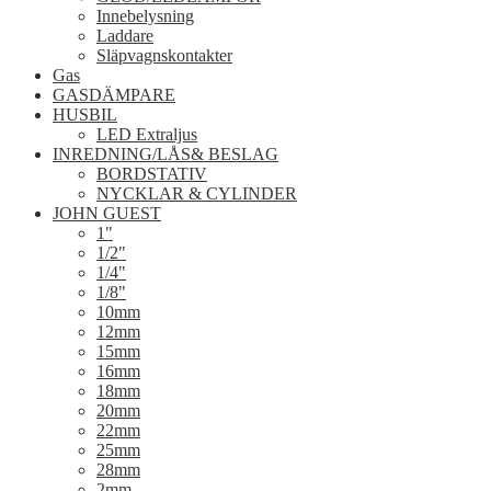
Innebelysning
Laddare
Släpvagnskontakter
Gas
GASDÄMPARE
HUSBIL
LED Extraljus
INREDNING/LÅS& BESLAG
BORDSTATIV
NYCKLAR & CYLINDER
JOHN GUEST
1"
1/2"
1/4"
1/8"
10mm
12mm
15mm
16mm
18mm
20mm
22mm
25mm
28mm
2mm