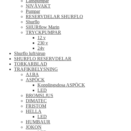
Länspumpar
NIVÅVAKT
Pumpar
RESERVDELAR SHURFLO
Shurflo
SHURflow Marin
TRYCKPUMPAR
12 v
230 v
24v
Shurflo luft/sirup
SHURFLO RESERVDELAR
TORKARBLAD
TRAFIKBELYSNING
AJ.BA
ASPÖCK
Kopplingsdosa ASPÖCK
LED
BROMSLJUS
DIMATEC
FRISTOM
HELLA
LED
HUMBAUR
JOKON