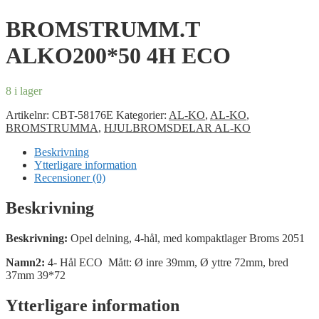
BROMSTRUMM.T
ALKO200*50 4H ECO
8 i lager
Artikelnr:
CBT-58176E
Kategorier:
AL-KO
,
AL-KO
,
BROMSTRUMMA
,
HJULBROMSDELAR AL-KO
Beskrivning
Ytterligare information
Recensioner (0)
Beskrivning
Beskrivning:
Opel delning, 4-hål, med kompaktlager Broms 2051
Namn2:
4- Hål ECO Mått: Ø inre 39mm, Ø yttre 72mm, bred
37mm 39*72
Ytterligare information