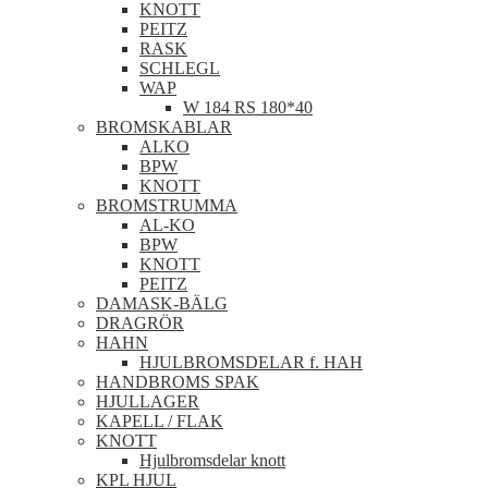
KNOTT
PEITZ
RASK
SCHLEGL
WAP
W 184 RS 180*40
BROMSKABLAR
ALKO
BPW
KNOTT
BROMSTRUMMA
AL-KO
BPW
KNOTT
PEITZ
DAMASK-BÄLG
DRAGRÖR
HAHN
HJULBROMSDELAR f. HAH
HANDBROMS SPAK
HJULLAGER
KAPELL / FLAK
KNOTT
Hjulbromsdelar knott
KPL HJUL