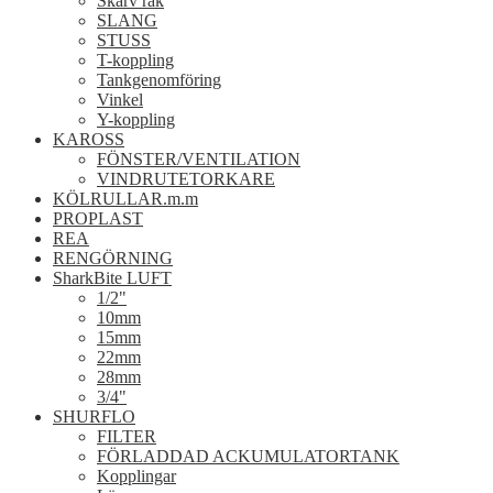
Skarv rak
SLANG
STUSS
T-koppling
Tankgenomföring
Vinkel
Y-koppling
KAROSS
FÖNSTER/VENTILATION
VINDRUTETORKARE
KÖLRULLAR.m.m
PROPLAST
REA
RENGÖRNING
SharkBite LUFT
1/2"
10mm
15mm
22mm
28mm
3/4"
SHURFLO
FILTER
FÖRLADDAD ACKUMULATORTANK
Kopplingar