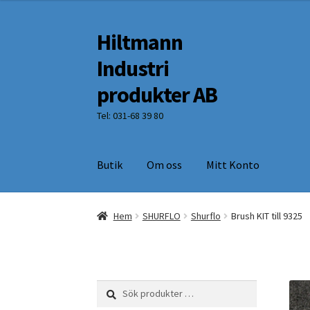
Hiltmann
Hoppa
Hoppa
till
till
Industri
navigering
innehåll
produkter AB
Tel: 031-68 39 80
Butik
Om oss
Mitt Konto
Hem
SHURFLO
Shurflo
Brush KIT till 9325
Sök
Sök
efter: