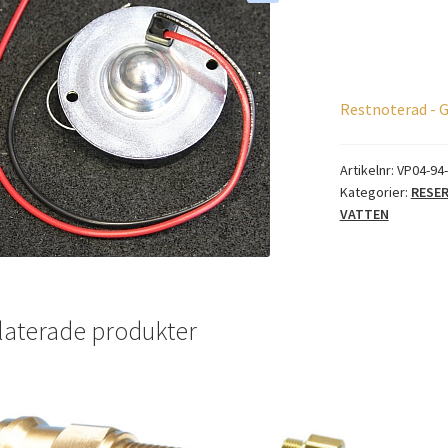
Restnoterad - G
Artikelnr:
VP04-94
Kategorier:
RESE
VATTEN
laterade produkter