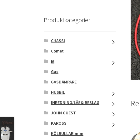
Produktkategorier
CHASSI
Comet
El
Gas
GASDÄMPARE
HUSBIL
Re
INREDNING/LÅS& BESLAG
JOHN GUEST
KAROSS
KÖLRULLAR.m.m