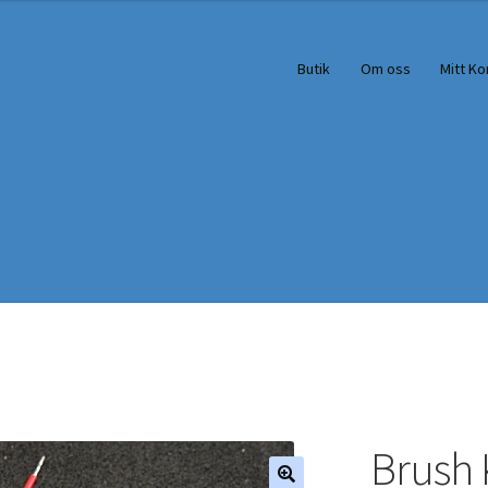
Butik
Om oss
Mitt Ko
Brush K