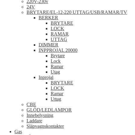
220V-230v
24V
BRYTARE/EL-12-220 UTTAG/USB/RAMAR/TV
BERKER
BRYTARE
LOCK
RAMAR
UTTAG
DIMMER
INPPROJAL 20000
Brytare
Lock
Ramar
Utag
Inprojal
BRYTARE
LOCK
Ramar
Uttag
CBE
GLÖD/LEDLAMPOR
Innebelysning
Laddare
Släpvagnskontakter
Gas