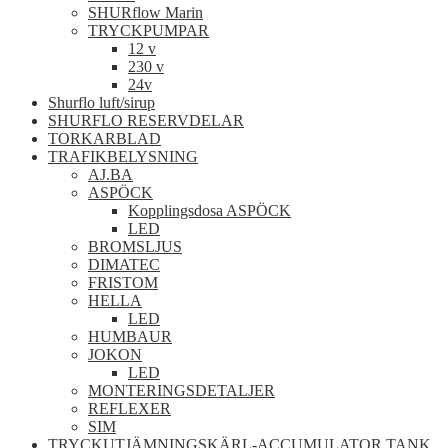
SHURflow Marin
TRYCKPUMPAR
12 v
230 v
24v
Shurflo luft/sirup
SHURFLO RESERVDELAR
TORKARBLAD
TRAFIKBELYSNING
AJ.BA
ASPÖCK
Kopplingsdosa ASPÖCK
LED
BROMSLJUS
DIMATEC
FRISTOM
HELLA
LED
HUMBAUR
JOKON
LED
MONTERINGSDETALJER
REFLEXER
SIM
TRYCKUTJÄMNINGSKÄRL-ACCUMULATOR TANK