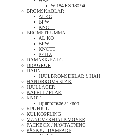
WAP
W 184 RS 180*40
BROMSKABLAR
ALKO
BPW
KNOTT
BROMSTRUMMA
AL-KO
BPW
KNOTT
PEITZ
DAMASK-BÄLG
DRAGRÖR
HAHN
HJULBROMSDELAR f. HAH
HANDBROMS SPAK
HJULLAGER
KAPELL / FLAK
KNOTT
Hjulbromsdelar knott
KPL HJUL
KULKOPPLING
MANÖVERHJÄLP/MOVER
PACKBOX / NAVTÄTNING
PÅSKJUTDÄMPARE