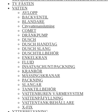
TV FÄSTEN
VATTEN
AVLOPP
BACKVENTIL
BLANDARE
Cityvattenanslutning
COMET
DRÄNKPUMP
DUSCH
DUSCH HANDTAG
DUSCH SLANG
DUSCHTILLBEHÖR
ENKELKRAN
FLUID
INSATS/SCHUNT/PACKNING
KRANRÖR
MÄSSINGSKRANAR
PACKNING
SLANGAR
TANKTILLBEHÖR
VATTENBUREN VÄRMESYSTEM
VATTENPÅFYLLNING
VATTENTANK/BEHÅLLARE
X-FIX
YTTERBELYSNING