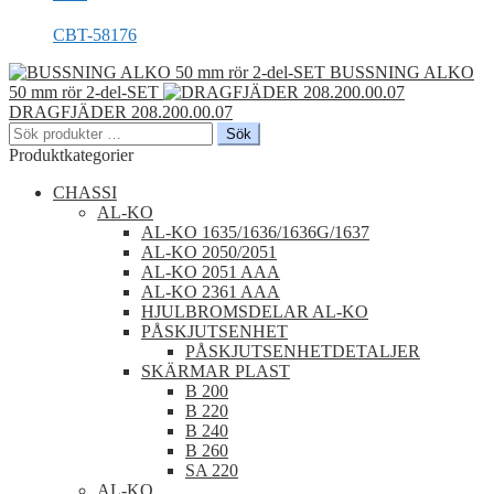
CBT-58176
BUSSNING ALKO
50 mm rör 2-del-SET
DRAGFJÄDER 208.200.00.07
Sök
Sök
efter:
Produktkategorier
CHASSI
AL-KO
AL-KO 1635/1636/1636G/1637
AL-KO 2050/2051
AL-KO 2051 AAA
AL-KO 2361 AAA
HJULBROMSDELAR AL-KO
PÅSKJUTSENHET
PÅSKJUTSENHETDETALJER
SKÄRMAR PLAST
B 200
B 220
B 240
B 260
SA 220
AL-KO