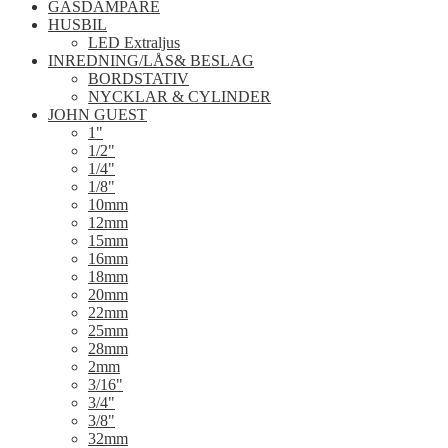
GASDÄMPARE
HUSBIL
LED Extraljus
INREDNING/LÅS& BESLAG
BORDSTATIV
NYCKLAR & CYLINDER
JOHN GUEST
1"
1/2"
1/4"
1/8"
10mm
12mm
15mm
16mm
18mm
20mm
22mm
25mm
28mm
2mm
3/16"
3/4"
3/8"
32mm