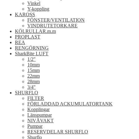
Vinkel
Y-koppling
KAROSS
FÖNSTER/VENTILATION
VINDRUTETORKARE
KÖLRULLAR.m.m
PROPLAST
REA
RENGÖRNING
SharkBite LUFT
1/2"
10mm
15mm
22mm
28mm
3/4"
SHURFLO
FILTER
FÖRLADDAD ACKUMULATORTANK
Kopplingar
Länspumpar
NIVÅVAKT
Pumpar
RESERVDELAR SHURFLO
Shurflo