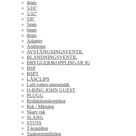
4mm
5/16"
5/32"
5/8"
5mm
6mm
8mm
Adapter
Ändstopp
AVSTÄNGNINGSVENTIL
BLANDNINGSVENTIL
BRYGGERIKOPPLINGAR JG
BSP
BSPT
LÅSCLIPS
Luft-vatten-pneumatik
O-RING JOHN GUEST
PLUGG
Reduktionskoppling
Rsk / Mässing
Skarv rak
SLANG
STUSS
T-koppling
Tankgenomföring