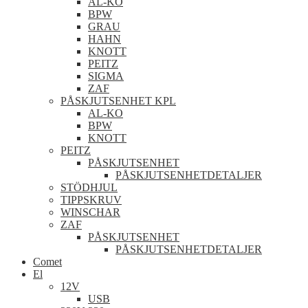
AL-KO
BPW
GRAU
HAHN
KNOTT
PEITZ
SIGMA
ZAF
PÅSKJUTSENHET KPL
AL-KO
BPW
KNOTT
PEITZ
PÅSKJUTSENHET
PÅSKJUTSENHETDETALJER
STÖDHJUL
TIPPSKRUV
WINSCHAR
ZAF
PÅSKJUTSENHET
PÅSKJUTSENHETDETALJER
Comet
El
12V
USB