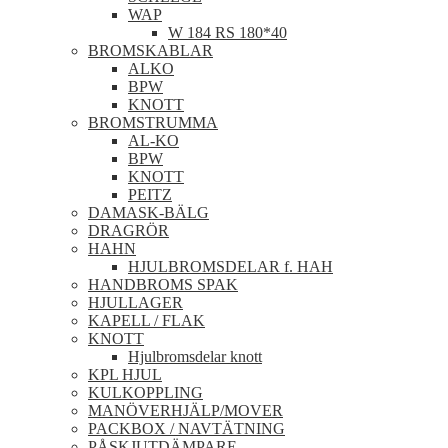
WAP
W 184 RS 180*40
BROMSKABLAR
ALKO
BPW
KNOTT
BROMSTRUMMA
AL-KO
BPW
KNOTT
PEITZ
DAMASK-BÄLG
DRAGRÖR
HAHN
HJULBROMSDELAR f. HAH
HANDBROMS SPAK
HJULLAGER
KAPELL / FLAK
KNOTT
Hjulbromsdelar knott
KPL HJUL
KULKOPPLING
MANÖVERHJÄLP/MOVER
PACKBOX / NAVTÄTNING
PÅSKJUTDÄMPARE