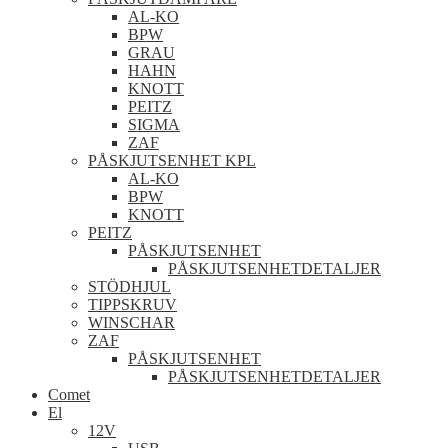
AL-KO
BPW
GRAU
HAHN
KNOTT
PEITZ
SIGMA
ZAF
PÅSKJUTSENHET KPL
AL-KO
BPW
KNOTT
PEITZ
PÅSKJUTSENHET
PÅSKJUTSENHETDETALJER
STÖDHJUL
TIPPSKRUV
WINSCHAR
ZAF
PÅSKJUTSENHET
PÅSKJUTSENHETDETALJER
Comet
El
12V