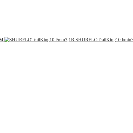
OM
SHURFLOTrailKing10 l/min