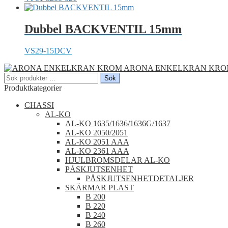
Dubbel BACKVENTIL 15mm
VS29-15DCV
ARONA ENKELKRAN KR
Sök
Sök
efter:
Produktkategorier
CHASSI
AL-KO
AL-KO 1635/1636/1636G/1637
AL-KO 2050/2051
AL-KO 2051 AAA
AL-KO 2361 AAA
HJULBROMSDELAR AL-KO
PÅSKJUTSENHET
PÅSKJUTSENHETDETALJER
SKÄRMAR PLAST
B 200
B 220
B 240
B 260