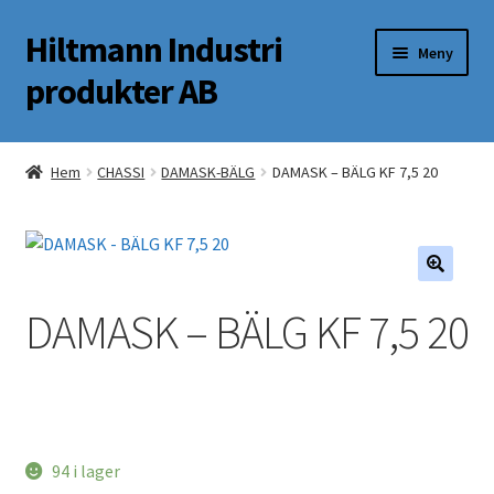
Hiltmann Industri
Hoppa
Hoppa
Meny
till
till
produkter AB
navigering
innehåll
Butik
Hem
CHASSI
DAMASK-BÄLG
DAMASK – BÄLG KF 7,5 20
Om oss
Mitt Konto
DAMASK – BÄLG KF 7,5 20
94 i lager