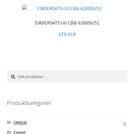
FJÄDERSATS till CBB-620050/51
CFS-014
Sök
Sök
efter:
Produktkategorier
CHASSI
Comet