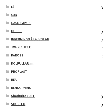
El
Gas
GASDÄMPARE
HUSBIL
INREDNING/LÅS& BESLAG
JOHN GUEST
KAROSS
KÖLRULLAR.m.m
PROPLAST
REA
RENGÖRNING
SharkBite LUFT
SHURFLO