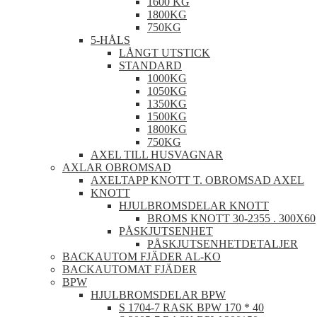
1600 KG
1800KG
750KG
5-HÅLS
LÅNGT UTSTICK
STANDARD
1000KG
1050KG
1350KG
1500KG
1800KG
750KG
AXEL TILL HUSVAGNAR
AXLAR OBROMSAD
AXELTAPP KNOTT T. OBROMSAD AXEL
KNOTT
HJULBROMSDELAR KNOTT
BROMS KNOTT 30-2355 . 300X60
PÅSKJUTSENHET
PÅSKJUTSENHETDETALJER
BACKAUTOM FJÄDER AL-KO
BACKAUTOMAT FJÄDER
BPW
HJULBROMSDELAR BPW
S 1704-7 RASK BPW 170 * 40