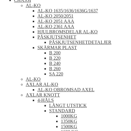
CHASSI
AL-KO
AL-KO 1635/1636/1636G/1637
AL-KO 2050/2051
AL-KO 2051 AAA
AL-KO 2361 AAA
HJULBROMSDELAR AL-KO
PÅSKJUTSENHET
PÅSKJUTSENHETDETALJER
SKÄRMAR PLAST
B 200
B 220
B 240
B 260
SA 220
AL-KO
AXLAR AL-KO
AL-KO OBROMSAD AXEL
AXLAR KNOTT
4-HÅLS
LÅNGT UTSTICK
STANDARD
1000KG
1350KG
1500KG