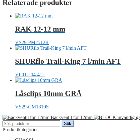
Relaterade produkter
RAK 12-12 mm
VS29-PM2512R
SHURflo Trail-King 7 l/min AFT
VP01-204-412
Låsclips 10mm GRÅ
VS29-CM1810S
Backventil för 12mm
Sök
Sök
efter:
Produktkategorier