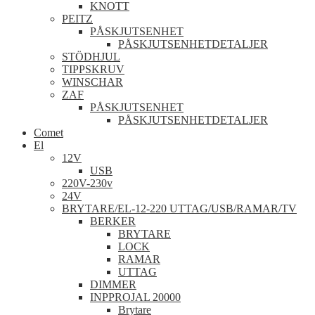
KNOTT
PEITZ
PÅSKJUTSENHET
PÅSKJUTSENHETDETALJER
STÖDHJUL
TIPPSKRUV
WINSCHAR
ZAF
PÅSKJUTSENHET
PÅSKJUTSENHETDETALJER
Comet
El
12V
USB
220V-230v
24V
BRYTARE/EL-12-220 UTTAG/USB/RAMAR/TV
BERKER
BRYTARE
LOCK
RAMAR
UTTAG
DIMMER
INPPROJAL 20000
Brytare