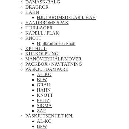
DAMASK-BÄLG
DRAGRÖR
HAHN
HJULBROMSDELAR f. HAH
HANDBROMS SPAK
HJULLAGER
KAPELL / FLAK
KNOTT
Hjulbromsdelar knott
KPL HJUL
KULKOPPLING
MANÖVERHJÄLP/MOVER
PACKBOX / NAVTÄTNING
PÅSKJUTDÄMPARE
AL-KO
BPW
GRAU
HAHN
KNOTT
PEITZ
SIGMA
ZAF
PÅSKJUTSENHET KPL
AL-KO
BPW