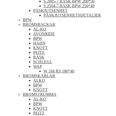
S 2005-7 RASK BPW 200*50
S 2504-7 RASK BPW 250*40
PÅSKJUTSENHET
PÅSKJUTSENHETSDETALJER
BPW
BROMSBACKAR
AL-KO
AVONRIDE
BPW
HAHN
KNOTT
PEITZ
RASK
SCHLEGL
WAP
W 184 RS 180*40
BROMSKABLAR
ALKO
BPW
KNOTT
BROMSTRUMMA
AL-KO
BPW
KNOTT
PEITZ