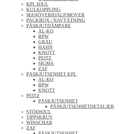
KPL HJUL
KULKOPPLING
MANÖVERHJÄLP/MOVER
PACKBOX / NAVTÄTNING
PÅSKJUTDÄMPARE
AL-KO
BPW
GRAU
HAHN
KNOTT
PEITZ
SIGMA
ZAF
PÅSKJUTSENHET KPL
AL-KO
BPW
KNOTT
PEITZ
PÅSKJUTSENHET
PÅSKJUTSENHETDETALJER
STÖDHJUL
TIPPSKRUV
WINSCHAR
ZAF
PÅSKJUTSENHET