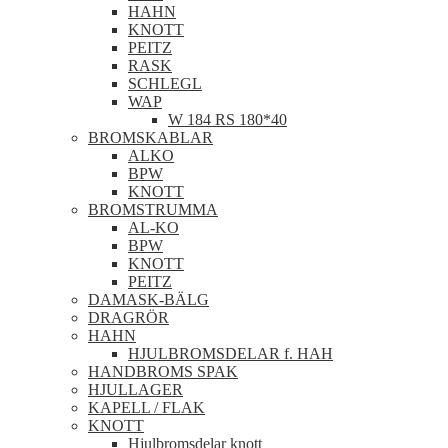
HAHN
KNOTT
PEITZ
RASK
SCHLEGL
WAP
W 184 RS 180*40
BROMSKABLAR
ALKO
BPW
KNOTT
BROMSTRUMMA
AL-KO
BPW
KNOTT
PEITZ
DAMASK-BÄLG
DRAGRÖR
HAHN
HJULBROMSDELAR f. HAH
HANDBROMS SPAK
HJULLAGER
KAPELL / FLAK
KNOTT
Hjulbromsdelar knott