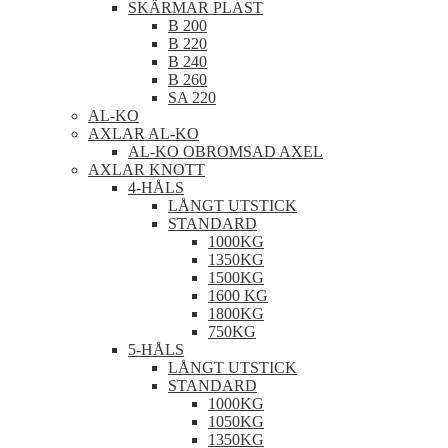
SKÄRMAR PLAST
B 200
B 220
B 240
B 260
SA 220
AL-KO
AXLAR AL-KO
AL-KO OBROMSAD AXEL
AXLAR KNOTT
4-HÅLS
LÅNGT UTSTICK
STANDARD
1000KG
1350KG
1500KG
1600 KG
1800KG
750KG
5-HÅLS
LÅNGT UTSTICK
STANDARD
1000KG
1050KG
1350KG