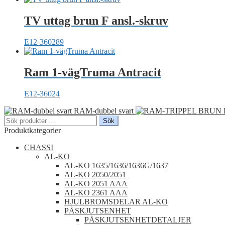
TV uttag brun F ansl.-skruv
E12-360289
Ram 1-vägTruma Antracit
E12-36024
RAM-dubbel svart
Sök
Sök
efter:
Produktkategorier
CHASSI
AL-KO
AL-KO 1635/1636/1636G/1637
AL-KO 2050/2051
AL-KO 2051 AAA
AL-KO 2361 AAA
HJULBROMSDELAR AL-KO
PÅSKJUTSENHET
PÅSKJUTSENHETDETALJER