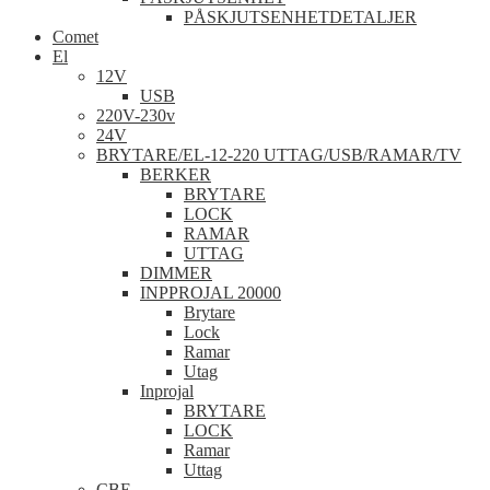
PÅSKJUTSENHETDETALJER
Comet
El
12V
USB
220V-230v
24V
BRYTARE/EL-12-220 UTTAG/USB/RAMAR/TV
BERKER
BRYTARE
LOCK
RAMAR
UTTAG
DIMMER
INPPROJAL 20000
Brytare
Lock
Ramar
Utag
Inprojal
BRYTARE
LOCK
Ramar
Uttag
CBE