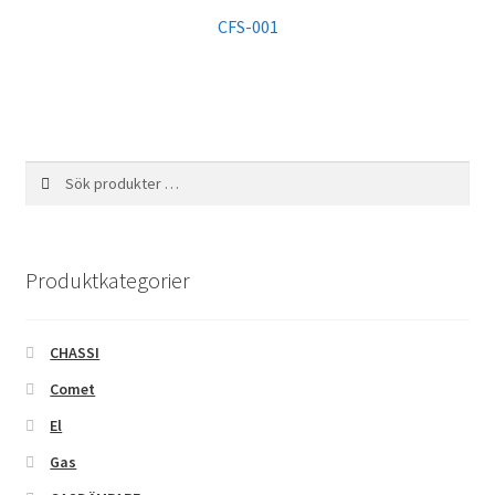
CFS-001
Sök
Sök
efter:
Produktkategorier
CHASSI
Comet
El
Gas