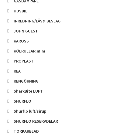
GASDÄMPARE
HUSBIL
INREDNING/LÅS& BESLAG
JOHN GUEST
KAROSS
KÖLRULLAR.m.m
PROPLAST
REA
RENGÖRNING
SharkBite LUFT
SHURFLO
Shurflo luft/sirup
SHURFLO RESERVDELAR
TORKARBLAD