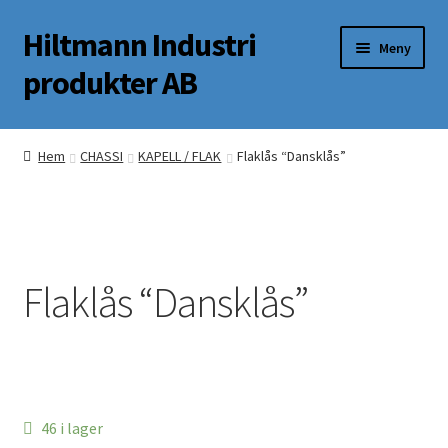
Hiltmann Industri
Hoppa
Hoppa
Meny
till
till
produkter AB
navigering
innehåll
Butik
Hem
CHASSI
KAPELL / FLAK
Flaklås “Dansklås”
Om oss
Mitt Konto
Flaklås “Dansklås”
46 i lager