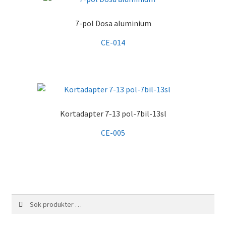
7-pol Dosa aluminium
CE-014
Kortadapter 7-13 pol-7bil-13sl
CE-005
Sök
Sök
efter: