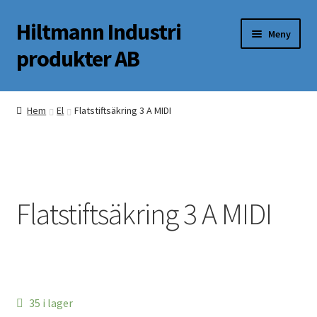
Hiltmann Industri
Hoppa
Hoppa
Meny
till
till
produkter AB
navigering
innehåll
Butik
Hem
El
Flatstiftsäkring 3 A MIDI
Om oss
Mitt Konto
Flatstiftsäkring 3 A MIDI
35 i lager