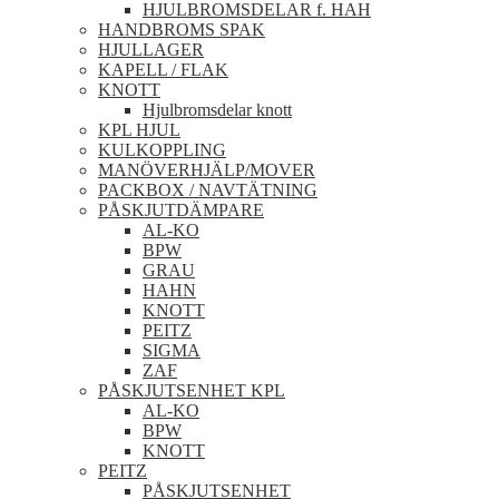
HJULBROMSDELAR f. HAH
HANDBROMS SPAK
HJULLAGER
KAPELL / FLAK
KNOTT
Hjulbromsdelar knott
KPL HJUL
KULKOPPLING
MANÖVERHJÄLP/MOVER
PACKBOX / NAVTÄTNING
PÅSKJUTDÄMPARE
AL-KO
BPW
GRAU
HAHN
KNOTT
PEITZ
SIGMA
ZAF
PÅSKJUTSENHET KPL
AL-KO
BPW
KNOTT
PEITZ
PÅSKJUTSENHET