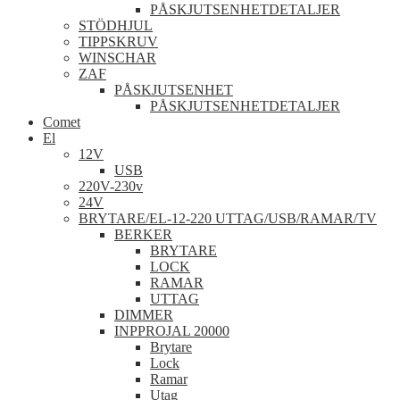
PÅSKJUTSENHETDETALJER
STÖDHJUL
TIPPSKRUV
WINSCHAR
ZAF
PÅSKJUTSENHET
PÅSKJUTSENHETDETALJER
Comet
El
12V
USB
220V-230v
24V
BRYTARE/EL-12-220 UTTAG/USB/RAMAR/TV
BERKER
BRYTARE
LOCK
RAMAR
UTTAG
DIMMER
INPPROJAL 20000
Brytare
Lock
Ramar
Utag