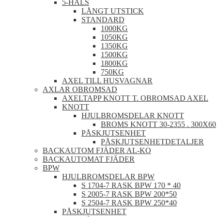
5-HÅLS
LÅNGT UTSTICK
STANDARD
1000KG
1050KG
1350KG
1500KG
1800KG
750KG
AXEL TILL HUSVAGNAR
AXLAR OBROMSAD
AXELTAPP KNOTT T. OBROMSAD AXEL
KNOTT
HJULBROMSDELAR KNOTT
BROMS KNOTT 30-2355 . 300X60
PÅSKJUTSENHET
PÅSKJUTSENHETDETALJER
BACKAUTOM FJÄDER AL-KO
BACKAUTOMAT FJÄDER
BPW
HJULBROMSDELAR BPW
S 1704-7 RASK BPW 170 * 40
S 2005-7 RASK BPW 200*50
S 2504-7 RASK BPW 250*40
PÅSKJUTSENHET