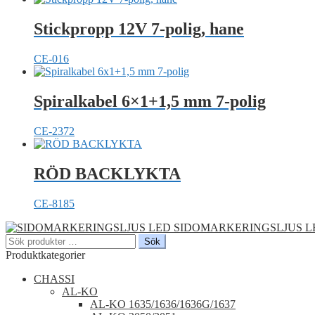
Stickpropp 12V 7-polig, hane
CE-016
Spiralkabel 6×1+1,5 mm 7-polig
CE-2372
RÖD BACKLYKTA
CE-8185
SIDOMARKERINGSLJUS L
Sök
Sök
efter:
Produktkategorier
CHASSI
AL-KO
AL-KO 1635/1636/1636G/1637