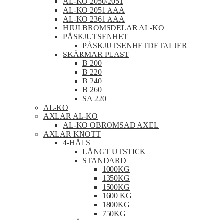
AL-KO 2050/2051
AL-KO 2051 AAA
AL-KO 2361 AAA
HJULBROMSDELAR AL-KO
PÅSKJUTSENHET
PÅSKJUTSENHETDETALJER
SKÄRMAR PLAST
B 200
B 220
B 240
B 260
SA 220
AL-KO
AXLAR AL-KO
AL-KO OBROMSAD AXEL
AXLAR KNOTT
4-HÅLS
LÅNGT UTSTICK
STANDARD
1000KG
1350KG
1500KG
1600 KG
1800KG
750KG