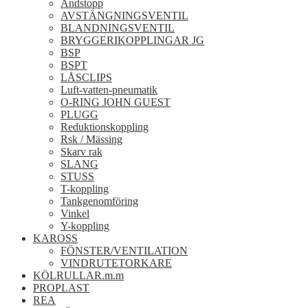
Ändstopp
AVSTÄNGNINGSVENTIL
BLANDNINGSVENTIL
BRYGGERIKOPPLINGAR JG
BSP
BSPT
LÅSCLIPS
Luft-vatten-pneumatik
O-RING JOHN GUEST
PLUGG
Reduktionskoppling
Rsk / Mässing
Skarv rak
SLANG
STUSS
T-koppling
Tankgenomföring
Vinkel
Y-koppling
KAROSS
FÖNSTER/VENTILATION
VINDRUTETORKARE
KÖLRULLAR.m.m
PROPLAST
REA