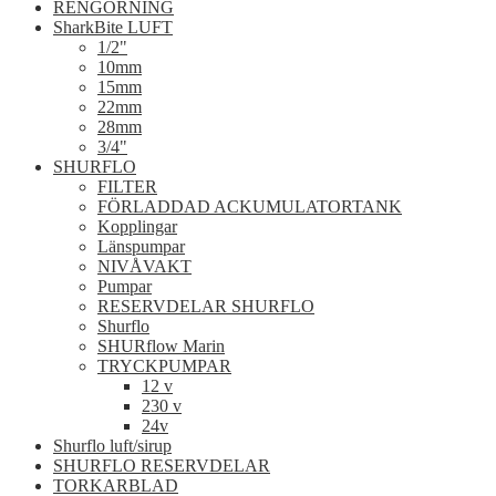
RENGÖRNING
SharkBite LUFT
1/2"
10mm
15mm
22mm
28mm
3/4"
SHURFLO
FILTER
FÖRLADDAD ACKUMULATORTANK
Kopplingar
Länspumpar
NIVÅVAKT
Pumpar
RESERVDELAR SHURFLO
Shurflo
SHURflow Marin
TRYCKPUMPAR
12 v
230 v
24v
Shurflo luft/sirup
SHURFLO RESERVDELAR
TORKARBLAD