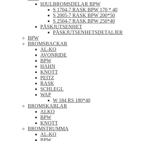
HJULBROMSDELAR BPW
S 1704-7 RASK BPW 170 * 40
S 2005-7 RASK BPW 200*50
S 2504-7 RASK BPW 250*40
PÅSKJUTSENHET
PÅSKJUTSENHETSDETALJER
BPW
BROMSBACKAR
AL-KO
AVONRIDE
BPW
HAHN
KNOTT
PEITZ
RASK
SCHLEGL
WAP
W 184 RS 180*40
BROMSKABLAR
ALKO
BPW
KNOTT
BROMSTRUMMA
AL-KO
BPW