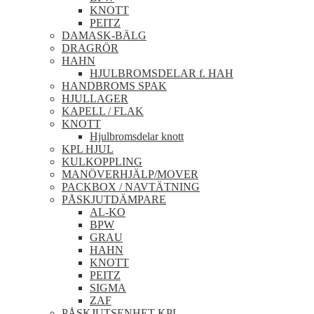
KNOTT
PEITZ
DAMASK-BÄLG
DRAGRÖR
HAHN
HJULBROMSDELAR f. HAH
HANDBROMS SPAK
HJULLAGER
KAPELL / FLAK
KNOTT
Hjulbromsdelar knott
KPL HJUL
KULKOPPLING
MANÖVERHJÄLP/MOVER
PACKBOX / NAVTÄTNING
PÅSKJUTDÄMPARE
AL-KO
BPW
GRAU
HAHN
KNOTT
PEITZ
SIGMA
ZAF
PÅSKJUTSENHET KPL