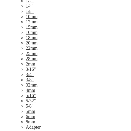
1/2"
1/4"
1/8"
10mm
12mm
15mm
16mm
18mm
20mm
22mm
25mm
28mm
2mm
3/16"
3/4"
3/8"
32mm
4mm
5/16"
5/32"
5/8"
5mm
6mm
8mm
Adapter