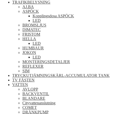
TRAFIKBELYSNING
AJ.BA
ASPÖCK
Kopplingsdosa ASPÖCK
LED
BROMSLJUS
DIMATEC
FRISTOM
HELLA
LED
HUMBAUR
JOKON
LED
MONTERINGSDETALJER
REFLEXER
SIM
TRYCKUTJÄMNINGSKÄRL-ACCUMULATOR TANK
TV FÄSTEN
VATTEN
AVLOPP
BACKVENTIL
BLANDARE
Cityvattenanslutning
COMET
DRÄNKPUMP