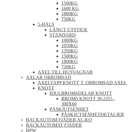
1500KG
1600 KG
1800KG
750KG
5-HÅLS
LÅNGT UTSTICK
STANDARD
1000KG
1050KG
1350KG
1500KG
1800KG
750KG
AXEL TILL HUSVAGNAR
AXLAR OBROMSAD
AXELTAPP KNOTT T. OBROMSAD AXEL
KNOTT
HJULBROMSDELAR KNOTT
BROMS KNOTT 30-2355 .
300X60
PÅSKJUTSENHET
PÅSKJUTSENHETDETALJER
BACKAUTOM FJÄDER AL-KO
BACKAUTOMAT FJÄDER
BPW