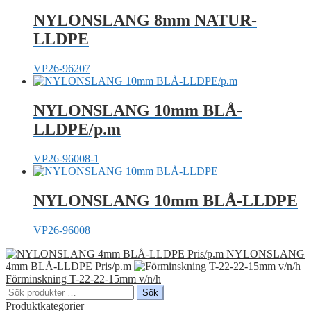
NYLONSLANG 8mm NATUR-
LLDPE
VP26-96207
NYLONSLANG 10mm BLÅ-
LLDPE/p.m
VP26-96008-1
NYLONSLANG 10mm BLÅ-LLDPE
VP26-96008
NYLONSLANG
4mm BLÅ-LLDPE Pris/p.m
Förminskning T-22-22-15mm v/n/h
Sök
Sök
efter:
Produktkategorier