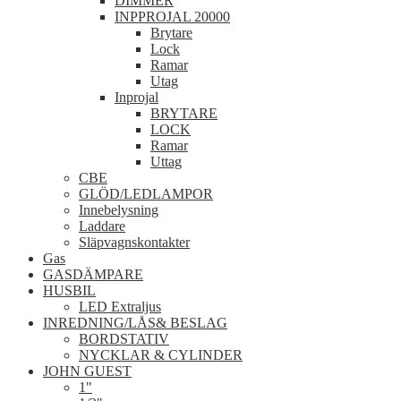
DIMMER
INPPROJAL 20000
Brytare
Lock
Ramar
Utag
Inprojal
BRYTARE
LOCK
Ramar
Uttag
CBE
GLÖD/LEDLAMPOR
Innebelysning
Laddare
Släpvagnskontakter
Gas
GASDÄMPARE
HUSBIL
LED Extraljus
INREDNING/LÅS& BESLAG
BORDSTATIV
NYCKLAR & CYLINDER
JOHN GUEST
1"