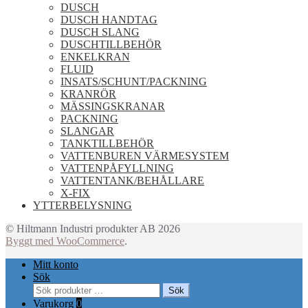
DUSCH
DUSCH HANDTAG
DUSCH SLANG
DUSCHTILLBEHÖR
ENKELKRAN
FLUID
INSATS/SCHUNT/PACKNING
KRANRÖR
MÄSSINGSKRANAR
PACKNING
SLANGAR
TANKTILLBEHÖR
VATTENBUREN VÄRMESYSTEM
VATTENPÅFYLLNING
VATTENTANK/BEHÅLLARE
X-FIX
YTTERBELYSNING
© Hiltmann Industri produkter AB 2026
Byggt med WooCommerce
.
Mitt konto
Sök
Sök
Sök
efter:
Varukorg
0