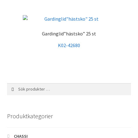
Gardinglid”hästsko” 25 st
K02-42680
Sök
Sök
efter:
Produktkategorier
CHASSI