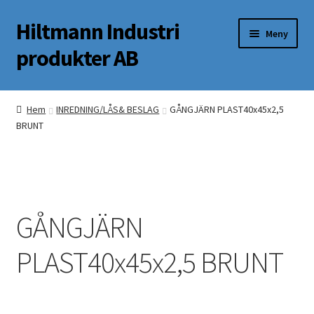
Hiltmann Industri
Hoppa
Hoppa
Meny
till
till
produkter AB
navigering
innehåll
Butik
Hem
INREDNING/LÅS& BESLAG
GÅNGJÄRN PLAST40x45x2,5
BRUNT
Om oss
Mitt Konto
GÅNGJÄRN
PLAST40x45x2,5 BRUNT