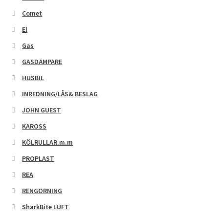
Comet
El
Gas
GASDÄMPARE
HUSBIL
INREDNING/LÅS& BESLAG
JOHN GUEST
KAROSS
KÖLRULLAR.m.m
PROPLAST
REA
RENGÖRNING
SharkBite LUFT