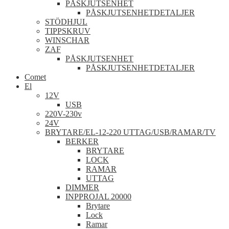
PÅSKJUTSENHET
PÅSKJUTSENHETDETALJER
STÖDHJUL
TIPPSKRUV
WINSCHAR
ZAF
PÅSKJUTSENHET
PÅSKJUTSENHETDETALJER
Comet
El
12V
USB
220V-230v
24V
BRYTARE/EL-12-220 UTTAG/USB/RAMAR/TV
BERKER
BRYTARE
LOCK
RAMAR
UTTAG
DIMMER
INPPROJAL 20000
Brytare
Lock
Ramar