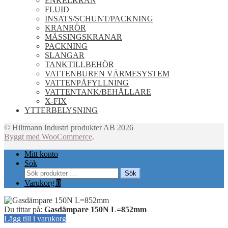
ENKELKRAN
FLUID
INSATS/SCHUNT/PACKNING
KRANRÖR
MÄSSINGSKRANAR
PACKNING
SLANGAR
TANKTILLBEHÖR
VATTENBUREN VÄRMESYSTEM
VATTENPÅFYLLNING
VATTENTANK/BEHÅLLARE
X-FIX
YTTERBELYSNING
© Hiltmann Industri produkter AB 2026
Byggt med WooCommerce
.
Mitt konto
Sök
Sök
Sök
efter:
Varukorg
0
Du tittar på:
Gasdämpare 150N L=852mm
Lägg till i varukorg