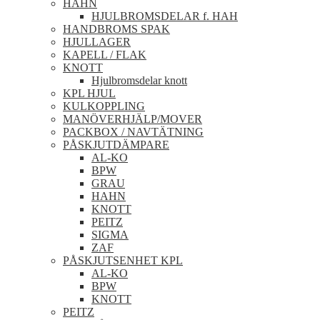
HAHN
HJULBROMSDELAR f. HAH
HANDBROMS SPAK
HJULLAGER
KAPELL / FLAK
KNOTT
Hjulbromsdelar knott
KPL HJUL
KULKOPPLING
MANÖVERHJÄLP/MOVER
PACKBOX / NAVTÄTNING
PÅSKJUTDÄMPARE
AL-KO
BPW
GRAU
HAHN
KNOTT
PEITZ
SIGMA
ZAF
PÅSKJUTSENHET KPL
AL-KO
BPW
KNOTT
PEITZ