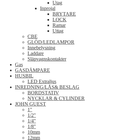
Utag
Inprojal
BRYTARE
LOCK
Ramar
Uttag
CBE
GLÖD/LEDLAMPOR
Innebelysning
Laddare
Släpvagnskontakter
Gas
GASDÄMPARE
HUSBIL
LED Extraljus
INREDNING/LÅS& BESLAG
BORDSTATIV
NYCKLAR & CYLINDER
JOHN GUEST
1"
1/2"
1/4"
1/8"
10mm
12mm