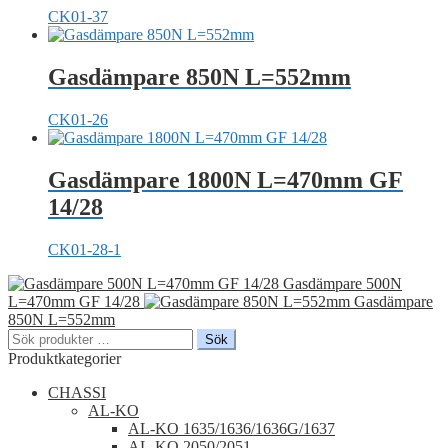
CK01-37
Gasdämpare 850N L=552mm
CK01-26
Gasdämpare 1800N L=470mm GF
14/28
CK01-28-1
Gasdämpare 500N
L=470mm GF 14/28
Gasdämpare
850N L=552mm
Sök
Sök
efter:
Produktkategorier
CHASSI
AL-KO
AL-KO 1635/1636/1636G/1637
AL-KO 2050/2051