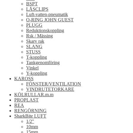
BSPT
LÅSCLIPS
Luft-vatten-pneumatik
O-RING JOHN GUEST
PLUGG
Reduktionskoppling
Rsk / Mässing
Skarv rak
SLANG
STUSS
T-koppling
Tankgenomföring
Vinkel
Y-koppling
KAROSS
FÖNSTER/VENTILATION
VINDRUTETORKARE
KÖLRULLAR.m.m
PROPLAST
REA
RENGÖRNING
SharkBite LUFT
1/2"
10mm
15mm