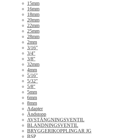
15mm
16mm
18mm
20mm
22mm
25mm
28mm
2mm
3/16"
3/4"
3/8"
32mm
4mm
5/16"
5/32"
5/8"
5mm
6mm
8mm
Adapter
Ändstopp
AVSTÄNGNINGSVENTIL
BLANDNINGSVENTIL
BRYGGERIKOPPLINGAR JG
BSP