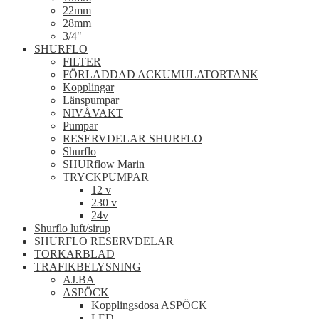
22mm
28mm
3/4"
SHURFLO
FILTER
FÖRLADDAD ACKUMULATORTANK
Kopplingar
Länspumpar
NIVÅVAKT
Pumpar
RESERVDELAR SHURFLO
Shurflo
SHURflow Marin
TRYCKPUMPAR
12 v
230 v
24v
Shurflo luft/sirup
SHURFLO RESERVDELAR
TORKARBLAD
TRAFIKBELYSNING
AJ.BA
ASPÖCK
Kopplingsdosa ASPÖCK
LED