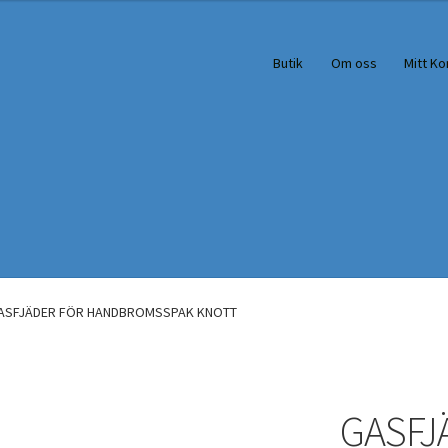
Butik
Om oss
Mitt Ko
ASFJÄDER FÖR HANDBROMSSPAK KNOTT
GASFJ