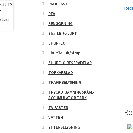
PROPLAST
Rece
REA
RENGÖRNING
SharkBite LUFT
SHURFLO
Shurflo luft/sirup
SHURFLO RESERVDELAR
TORKARBLAD
TRAFIKBELYSNING
TRYCKUTJÄMNINGSKÄRL-
ACCUMULATOR TANK
TV FÄSTEN
Re
VATTEN
YTTERBELYSNING