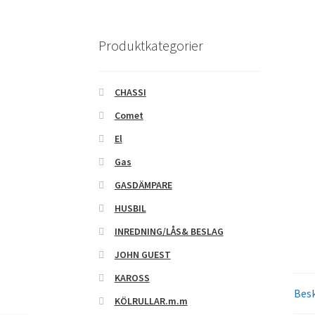
Produktkategorier
CHASSI
Comet
El
Gas
GASDÄMPARE
HUSBIL
INREDNING/LÅS& BESLAG
JOHN GUEST
KAROSS
Besk
KÖLRULLAR.m.m