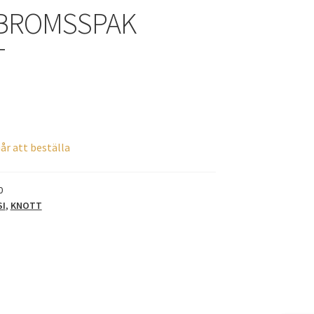
BROMSSPAK
T
år att beställa
0
SI
,
KNOTT