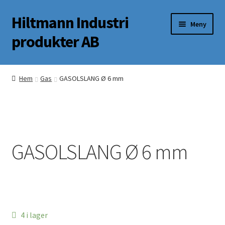
Hiltmann Industri
Hoppa
Hoppa
Meny
till
till
produkter AB
navigering
innehåll
Butik
Hem
Gas
GASOLSLANG Ø 6 mm
Om oss
Mitt Konto
GASOLSLANG Ø 6 mm
4 i lager