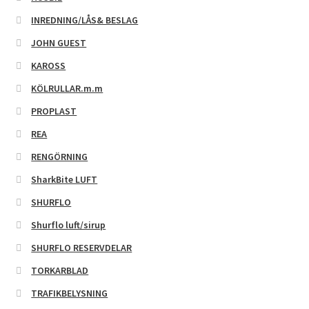
INREDNING/LÅS& BESLAG
JOHN GUEST
KAROSS
KÖLRULLAR.m.m
PROPLAST
REA
RENGÖRNING
SharkBite LUFT
SHURFLO
Shurflo luft/sirup
SHURFLO RESERVDELAR
TORKARBLAD
TRAFIKBELYSNING