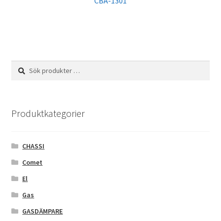
CBA-1301
Sök
Sök
efter:
Produktkategorier
CHASSI
Comet
El
Gas
GASDÄMPARE