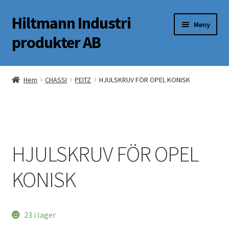
Hiltmann Industri
Hoppa
Hoppa
Meny
till
till
produkter AB
navigering
innehåll
Butik
Hem
CHASSI
PEITZ
HJULSKRUV FÖR OPEL KONISK
Om oss
Mitt Konto
HJULSKRUV FÖR OPEL
KONISK
23 i lager