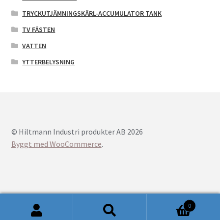
TRYCKUTJÄMNINGSKÄRL-ACCUMULATOR TANK
TV FÄSTEN
VATTEN
YTTERBELYSNING
© Hiltmann Industri produkter AB 2026
Byggt med WooCommerce
.
0
Sök
Sök