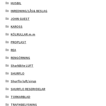
HUSBIL
INREDNING/LÅS& BESLAG
JOHN GUEST
KAROSS
KÖLRULLAR.m.m
PROPLAST
REA
RENGÖRNING
SharkBite LUFT
SHURFLO
Shurflo luft/sirup
SHURFLO RESERVDELAR
TORKARBLAD
TRAFIKBELYSNING