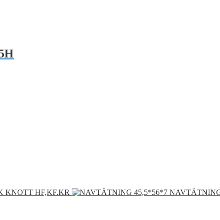
5H
 KNOTT HF,KF.KR
NAVTÄTNING 