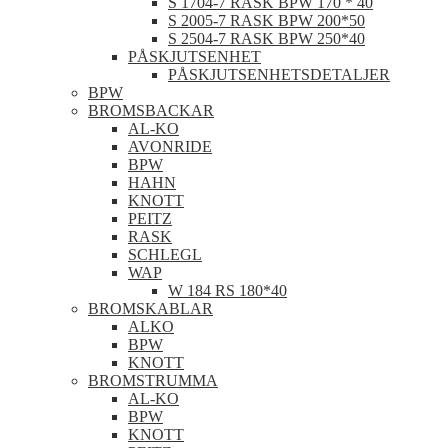
S 1704-7 RASK BPW 170 * 40
S 2005-7 RASK BPW 200*50
S 2504-7 RASK BPW 250*40
PÅSKJUTSENHET
PÅSKJUTSENHETSDETALJER
BPW
BROMSBACKAR
AL-KO
AVONRIDE
BPW
HAHN
KNOTT
PEITZ
RASK
SCHLEGL
WAP
W 184 RS 180*40
BROMSKABLAR
ALKO
BPW
KNOTT
BROMSTRUMMA
AL-KO
BPW
KNOTT