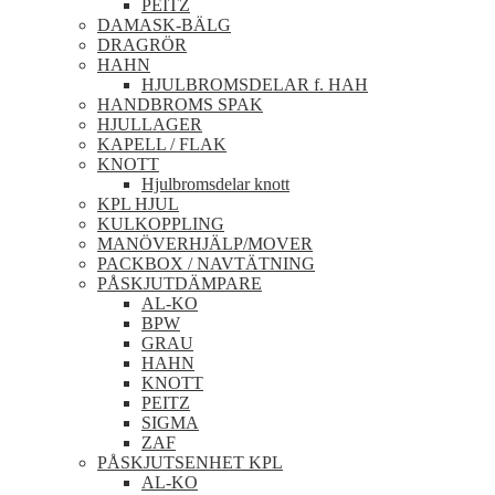
PEITZ
DAMASK-BÄLG
DRAGRÖR
HAHN
HJULBROMSDELAR f. HAH
HANDBROMS SPAK
HJULLAGER
KAPELL / FLAK
KNOTT
Hjulbromsdelar knott
KPL HJUL
KULKOPPLING
MANÖVERHJÄLP/MOVER
PACKBOX / NAVTÄTNING
PÅSKJUTDÄMPARE
AL-KO
BPW
GRAU
HAHN
KNOTT
PEITZ
SIGMA
ZAF
PÅSKJUTSENHET KPL
AL-KO