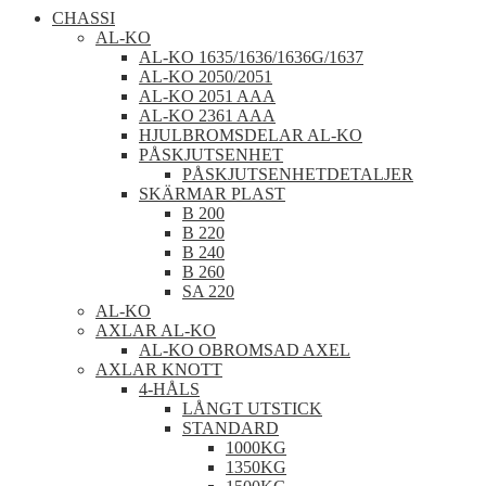
CHASSI
AL-KO
AL-KO 1635/1636/1636G/1637
AL-KO 2050/2051
AL-KO 2051 AAA
AL-KO 2361 AAA
HJULBROMSDELAR AL-KO
PÅSKJUTSENHET
PÅSKJUTSENHETDETALJER
SKÄRMAR PLAST
B 200
B 220
B 240
B 260
SA 220
AL-KO
AXLAR AL-KO
AL-KO OBROMSAD AXEL
AXLAR KNOTT
4-HÅLS
LÅNGT UTSTICK
STANDARD
1000KG
1350KG