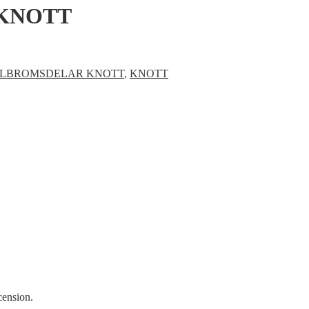
KNOTT
ULBROMSDELAR KNOTT
,
KNOTT
cension.