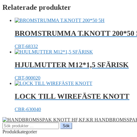
Relaterade produkter
BROMSTRUMMA T.KNOTT 200*50 
CBT-68332
HJULMUTTER M12*1,5 SFÄRISK
CBT-900020
LOCK TILL WIREFÄSTE KNOTT
CBR-630040
HANDBROMSSPAK
Sök
Sök
efter:
Produktkategorier