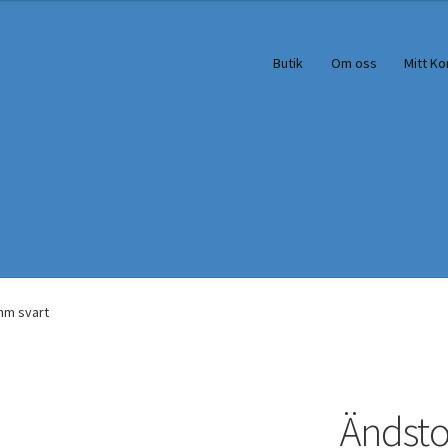
Butik
Om oss
Mitt Ko
mm svart
Ändsto