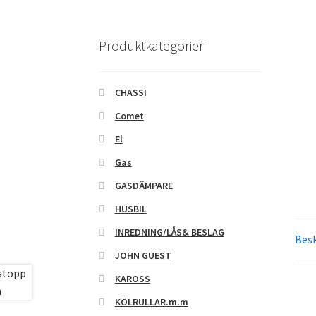
Produktkategorier
CHASSI
Comet
El
Gas
GASDÄMPARE
HUSBIL
INREDNING/LÅS& BESLAG
Besk
JOHN GUEST
KAROSS
KÖLRULLAR.m.m