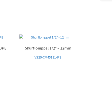
DPE
Shurflonippel 1/2″ – 12mm
VS29-CM451214FS