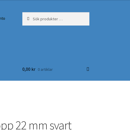
Sök
Sök
nto
efter:
0,00
kr
0 artiklar
pp 22 mm svart