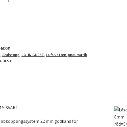
4622E
m
,
Ändstopp
,
JOHN GUEST
,
Luft-vatten-pneumatik
 GUEST
MM SVART
abbkopplingssystem 22 mm godkänd för