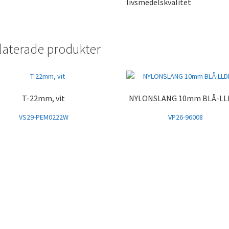
livsmedelskvalitet
laterade produkter
T-22mm, vit
NYLONSLANG 10mm BLÅ-LL
VS29-PEM0222W
VP26-96008