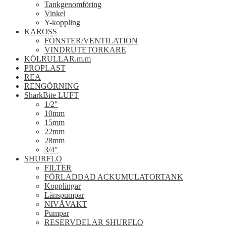
Tankgenomföring
Vinkel
Y-koppling
KAROSS
FÖNSTER/VENTILATION
VINDRUTETORKARE
KÖLRULLAR.m.m
PROPLAST
REA
RENGÖRNING
SharkBite LUFT
1/2"
10mm
15mm
22mm
28mm
3/4"
SHURFLO
FILTER
FÖRLADDAD ACKUMULATORTANK
Kopplingar
Länspumpar
NIVÅVAKT
Pumpar
RESERVDELAR SHURFLO