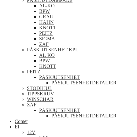
PÅSKJUTDÄMPARE
AL-KO
BPW
GRAU
HAHN
KNOTT
PEITZ
SIGMA
ZAF
PÅSKJUTSENHET KPL
AL-KO
BPW
KNOTT
PEITZ
PÅSKJUTSENHET
PÅSKJUTSENHETDETALJER
STÖDHJUL
TIPPSKRUV
WINSCHAR
ZAF
PÅSKJUTSENHET
PÅSKJUTSENHETDETALJER
Comet
El
12V