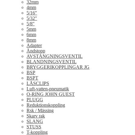
32mm
4mm
5/16"
5/32"
5/8"
5mm
6mm
8mm
Adapter
Ändstopp
AVSTÄNGNINGSVENTIL
BLANDNINGSVENTIL
BRYGGERIKOPPLINGAR JG
BSP
BSPT
LÅSCLIPS
Luft-vatten-pneumatik
O-RING JOHN GUEST
PLUGG
Reduktionskoppling
Rsk / Mässing
Skarv rak
SLANG
STUSS
T-koppling