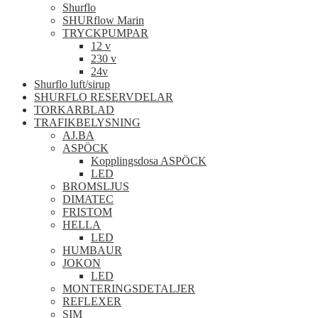
Shurflo
SHURflow Marin
TRYCKPUMPAR
12 v
230 v
24v
Shurflo luft/sirup
SHURFLO RESERVDELAR
TORKARBLAD
TRAFIKBELYSNING
AJ.BA
ASPÖCK
Kopplingsdosa ASPÖCK
LED
BROMSLJUS
DIMATEC
FRISTOM
HELLA
LED
HUMBAUR
JOKON
LED
MONTERINGSDETALJER
REFLEXER
SIM