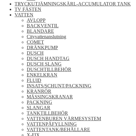
TRYCKUTJÄMNINGSKÄRL-ACCUMULATOR TANK
TV FÄSTEN
VATTEN
AVLOPP
BACKVENTIL
BLANDARE
Cityvattenanslutning
COMET
DRÄNKPUMP
DUSCH
DUSCH HANDTAG
DUSCH SLANG
DUSCHTILLBEHÖR
ENKELKRAN
FLUID
INSATS/SCHUNT/PACKNING
KRANRÖR
MÄSSINGSKRANAR
PACKNING
SLANGAR
TANKTILLBEHÖR
VATTENBUREN VÄRMESYSTEM
VATTENPÅFYLLNING
VATTENTANK/BEHÅLLARE
X-FIX