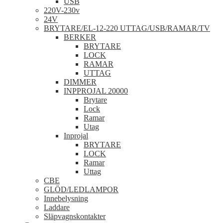
USB
220V-230v
24V
BRYTARE/EL-12-220 UTTAG/USB/RAMAR/TV
BERKER
BRYTARE
LOCK
RAMAR
UTTAG
DIMMER
INPPROJAL 20000
Brytare
Lock
Ramar
Utag
Inprojal
BRYTARE
LOCK
Ramar
Uttag
CBE
GLÖD/LEDLAMPOR
Innebelysning
Laddare
Släpvagnskontakter