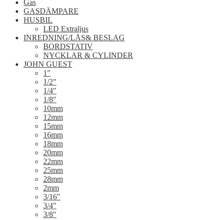
Gas
GASDÄMPARE
HUSBIL
LED Extraljus
INREDNING/LÅS& BESLAG
BORDSTATIV
NYCKLAR & CYLINDER
JOHN GUEST
1"
1/2"
1/4"
1/8"
10mm
12mm
15mm
16mm
18mm
20mm
22mm
25mm
28mm
2mm
3/16"
3/4"
3/8"