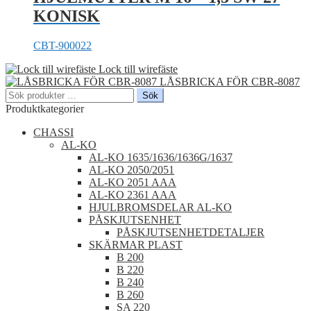
KONISK
CBT-900022
Lock till wirefäste
LÅSBRICKA FÖR CBR-8087
Sök
Sök
efter:
Produktkategorier
CHASSI
AL-KO
AL-KO 1635/1636/1636G/1637
AL-KO 2050/2051
AL-KO 2051 AAA
AL-KO 2361 AAA
HJULBROMSDELAR AL-KO
PÅSKJUTSENHET
PÅSKJUTSENHETDETALJER
SKÄRMAR PLAST
B 200
B 220
B 240
B 260
SA 220