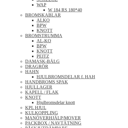
WAP
W 184 RS 180*40
BROMSKABLAR
ALKO
BPW
KNOTT
BROMSTRUMMA
AL-KO
BPW
KNOTT
PEITZ
DAMASK-BÄLG
DRAGRÖR
HAHN
HJULBROMSDELAR f. HAH
HANDBROMS SPAK
HJULLAGER
KAPELL / FLAK
KNOTT
Hjulbromsdelar knott
KPL HJUL
KULKOPPLING
MANÖVERHJÄLP/MOVER
PACKBOX / NAVTÄTNING